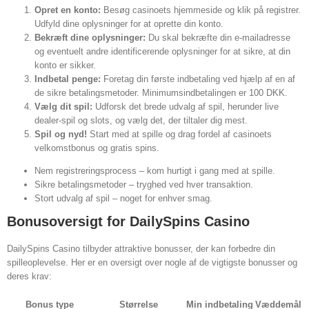
Opret en konto:
Besøg casinoets hjemmeside og klik på registrer.
Udfyld dine oplysninger for at oprette din konto.
Bekræft dine oplysninger:
Du skal bekræfte din e-mailadresse
og eventuelt andre identificerende oplysninger for at sikre, at din
konto er sikker.
Indbetal penge:
Foretag din første indbetaling ved hjælp af en af
de sikre betalingsmetoder. Minimumsindbetalingen er 100 DKK.
Vælg dit spil:
Udforsk det brede udvalg af spil, herunder live
dealer-spil og slots, og vælg det, der tiltaler dig mest.
Spil og nyd!
Start med at spille og drag fordel af casinoets
velkomstbonus og gratis spins.
Nem registreringsprocess – kom hurtigt i gang med at spille.
Sikre betalingsmetoder – tryghed ved hver transaktion.
Stort udvalg af spil – noget for enhver smag.
Bonusoversigt for DailySpins Casino
DailySpins Casino tilbyder attraktive bonusser, der kan forbedre din
spilleoplevelse. Her er en oversigt over nogle af de vigtigste bonusser og
deres krav:
Bonus type
Størrelse
Min indbetaling
Væddemål