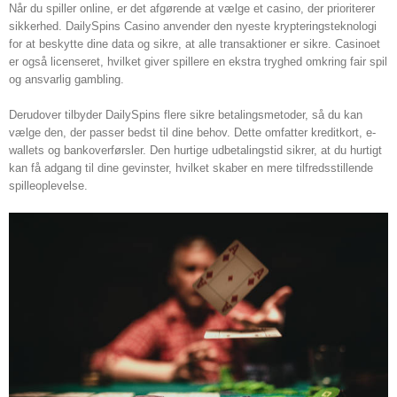
Når du spiller online, er det afgørende at vælge et casino, der prioriterer
sikkerhed. DailySpins Casino anvender den nyeste krypteringsteknologi
for at beskytte dine data og sikre, at alle transaktioner er sikre. Casinoet
er også licenseret, hvilket giver spillere en ekstra tryghed omkring fair spil
og ansvarlig gambling.
Derudover tilbyder DailySpins flere sikre betalingsmetoder, så du kan
vælge den, der passer bedst til dine behov. Dette omfatter kreditkort, e-
wallets og bankoverførsler. Den hurtige udbetalingstid sikrer, at du hurtigt
kan få adgang til dine gevinster, hvilket skaber en mere tilfredsstillende
spilleoplevelse.