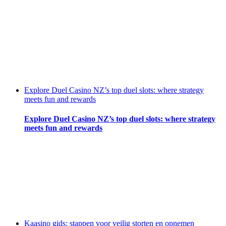
Explore Duel Casino NZ’s top duel slots: where strategy
meets fun and rewards
Explore Duel Casino NZ’s top duel slots: where strategy
meets fun and rewards
Kaasino gids: stappen voor veilig storten en opnemen