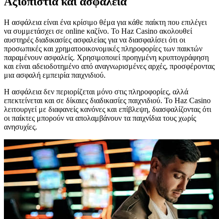
Αξιοπιστία και ασφάλεια
Η ασφάλεια είναι ένα κρίσιμο θέμα για κάθε παίκτη που επιλέγει
να συμμετάσχει σε online καζίνο. Το Haz Casino ακολουθεί
αυστηρές διαδικασίες ασφαλείας για να διασφαλίσει ότι οι
προσωπικές και χρηματοοικονομικές πληροφορίες των παικτών
παραμένουν ασφαλείς. Χρησιμοποιεί προηγμένη κρυπτογράφηση
και είναι αδειοδοτημένο από αναγνωρισμένες αρχές, προσφέροντας
μια ασφαλή εμπειρία παιχνιδιού.
Η ασφάλεια δεν περιορίζεται μόνο στις πληροφορίες, αλλά
επεκτείνεται και σε δίκαιες διαδικασίες παιχνιδιού. Το Haz Casino
λειτουργεί με διαφανείς κανόνες και επίβλεψη, διασφαλίζοντας ότι
οι παίκτες μπορούν να απολαμβάνουν τα παιχνίδια τους χωρίς
ανησυχίες.