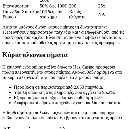
200€
Επαναφόρτιση
50% έως 100€
20€
25x
Παιχνίδια Χαμηλού
10€ δωρεάν
Χωρίς
NA
Ρίσκου
στοίχημα
ελάχιστη
Αυτά τα μπόνους δίνουν στους παίκτες τη δυνατότητα να
εξερευνήσουν περισσότερα παιχνίδια και να επωφεληθούν από τις
προσφορές του καζίνο. Είναι σημαντικό να διαβάζετε πάντα τους
όρους και τις προϋποθέσεις πριν συμμετάσχετε στις προσφορές.
Κύρια πλεονεκτήματα
Η επιλογή ενός online καζίνο όπως το Haz Casino προσφέρει
πολλά πλεονεκτήματα στους παίκτες. Ακολουθούν ορισμένα από
τα κύρια πλεονεκτήματα που πρέπει να ληφθούν υπόψη:
Πρόσβαση σε περισσότερα από 2,850 παιχνίδια.
Υψηλή απόδοση στις πληρωμές, που αγγίζει το 96.2%.
Εξαιρετική υποστήριξη πελατών διαθέσιμη 24/7.
Διαφορετικοί πάροχοι παιχνιδιών για ποικιλία και ποιότητα.
Η διαθεσιμότητα πολλών παιχνιδιών και οι έμπειροι πάροχοι
βεβαιώνουν ότι όλοι οι παίκτες θα βρουν κάτι που να τους αρέσει.