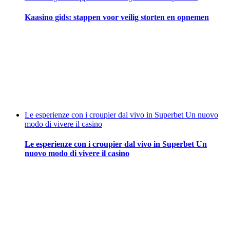
Kaasino gids: stappen voor veilig storten en opnemen
Le esperienze con i croupier dal vivo in Superbet Un nuovo
modo di vivere il casino
Le esperienze con i croupier dal vivo in Superbet Un
nuovo modo di vivere il casino