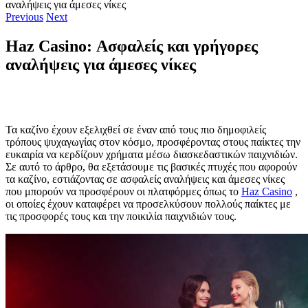
αναλήψεις για άμεσες νίκες
Previous
Next
Haz Casino: Ασφαλείς και γρήγορες
αναλήψεις για άμεσες νίκες
Τα καζίνο έχουν εξελιχθεί σε έναν από τους πιο δημοφιλείς
τρόπους ψυχαγωγίας στον κόσμο, προσφέροντας στους παίκτες την
ευκαιρία να κερδίζουν χρήματα μέσω διασκεδαστικών παιχνιδιών.
Σε αυτό το άρθρο, θα εξετάσουμε τις βασικές πτυχές που αφορούν
τα καζίνο, εστιάζοντας σε ασφαλείς αναλήψεις και άμεσες νίκες
που μπορούν να προσφέρουν οι πλατφόρμες όπως το
Haz Casino
,
οι οποίες έχουν καταφέρει να προσελκύσουν πολλούς παίκτες με
τις προσφορές τους και την ποικιλία παιχνιδιών τους.