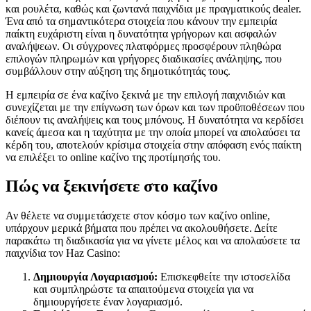
και ρουλέτα, καθώς και ζωντανά παιχνίδια με πραγματικούς dealer.
Ένα από τα σημαντικότερα στοιχεία που κάνουν την εμπειρία
παίκτη ευχάριστη είναι η δυνατότητα γρήγορων και ασφαλών
αναλήψεων. Οι σύγχρονες πλατφόρμες προσφέρουν πληθώρα
επιλογών πληρωμών και γρήγορες διαδικασίες ανάληψης, που
συμβάλλουν στην αύξηση της δημοτικότητάς τους.
Η εμπειρία σε ένα καζίνο ξεκινά με την επιλογή παιχνιδιών και
συνεχίζεται με την επίγνωση των όρων και των προϋποθέσεων που
διέπουν τις αναλήψεις και τους μπόνους. Η δυνατότητα να κερδίσει
κανείς άμεσα και η ταχύτητα με την οποία μπορεί να απολαύσει τα
κέρδη του, αποτελούν κρίσιμα στοιχεία στην απόφαση ενός παίκτη
να επιλέξει το online καζίνο της προτίμησής του.
Πώς να ξεκινήσετε στο καζίνο
Αν θέλετε να συμμετάσχετε στον κόσμο των καζίνο online,
υπάρχουν μερικά βήματα που πρέπει να ακολουθήσετε. Δείτε
παρακάτω τη διαδικασία για να γίνετε μέλος και να απολαύσετε τα
παιχνίδια τον Haz Casino:
Δημιουργία Λογαριασμού:
Επισκεφθείτε την ιστοσελίδα
και συμπληρώστε τα απαιτούμενα στοιχεία για να
δημιουργήσετε έναν λογαριασμό.