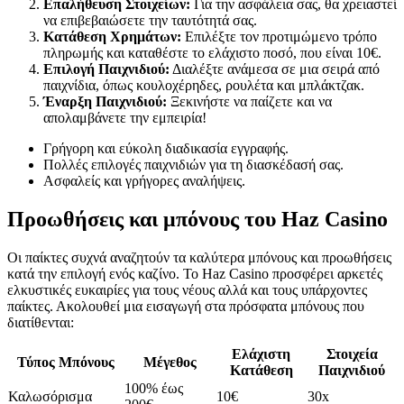
Επαλήθευση Στοιχείων:
Για την ασφάλεια σας, θα χρειαστεί
να επιβεβαιώσετε την ταυτότητά σας.
Κατάθεση Χρημάτων:
Επιλέξτε τον προτιμώμενο τρόπο
πληρωμής και καταθέστε το ελάχιστο ποσό, που είναι 10€.
Επιλογή Παιχνιδιού:
Διαλέξτε ανάμεσα σε μια σειρά από
παιχνίδια, όπως κουλοχέρηδες, ρουλέτα και μπλάκτζακ.
Έναρξη Παιχνιδιού:
Ξεκινήστε να παίζετε και να
απολαμβάνετε την εμπειρία!
Γρήγορη και εύκολη διαδικασία εγγραφής.
Πολλές επιλογές παιχνιδιών για τη διασκέδασή σας.
Ασφαλείς και γρήγορες αναλήψεις.
Προωθήσεις και μπόνους του Haz Casino
Οι παίκτες συχνά αναζητούν τα καλύτερα μπόνους και προωθήσεις
κατά την επιλογή ενός καζίνο. Το Haz Casino προσφέρει αρκετές
ελκυστικές ευκαιρίες για τους νέους αλλά και τους υπάρχοντες
παίκτες. Ακολουθεί μια εισαγωγή στα πρόσφατα μπόνους που
διατίθενται:
Ελάχιστη
Στοιχεία
Τύπος Μπόνους
Μέγεθος
Κατάθεση
Παιχνιδιού
100% έως
Καλωσόρισμα
10€
30x