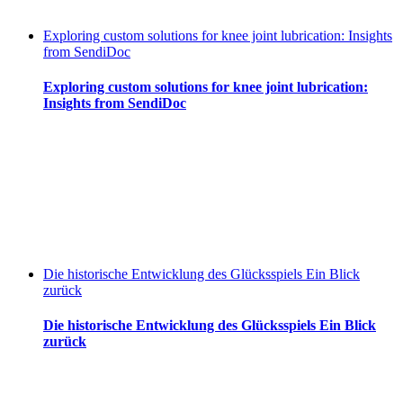
Exploring custom solutions for knee joint lubrication: Insights
from SendiDoc
Exploring custom solutions for knee joint lubrication:
Insights from SendiDoc
Die historische Entwicklung des Glücksspiels Ein Blick
zurück
Die historische Entwicklung des Glücksspiels Ein Blick
zurück