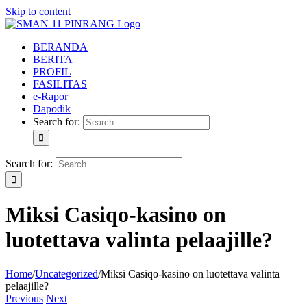
Skip to content
BERANDA
BERITA
PROFIL
FASILITAS
e-Rapor
Dapodik
Search for:
Search for:
Miksi Casiqo-kasino on
luotettava valinta pelaajille?
Home
/
Uncategorized
/
Miksi Casiqo-kasino on luotettava valinta
pelaajille?
Previous
Next