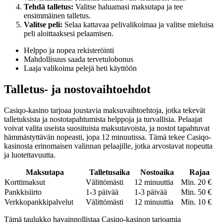
Tehdä talletus:
Valitse haluamasi maksutapa ja tee
ensimmäinen talletus.
Valitse peli:
Selaa kattavaa pelivalikoimaa ja valitse mieluisa
peli aloittaaksesi pelaamisen.
Helppo ja nopea rekisteröinti
Mahdollisuus saada tervetulobonus
Laaja valikoima pelejä heti käyttöön
Talletus- ja nostovaihtoehdot
Casiqo-kasino tarjoaa joustavia maksuvaihtoehtoja, jotka tekevät
talletuksista ja nostotapahtumista helppoja ja turvallisia. Pelaajat
voivat valita useista suosituista maksutavoista, ja nostot tapahtuvat
hämmästyttävän nopeasti, jopa 12 minuutissa. Tämä tekee Casiqo-
kasinosta erinomaisen valinnan pelaajille, jotka arvostavat nopeutta
ja luotettavuutta.
Maksutapa
Talletusaika
Nostoaika
Rajaa
Korttimaksut
Välittömästi
12 minuuttia
Min. 20 €
Pankkisiirto
1-3 päivää
1-3 päivää
Min. 50 €
Verkkopankkipalvelut
Välittömästi
12 minuuttia
Min. 10 €
Tämä taulukko havainnollistaa Casiqo-kasinon tarjoamia