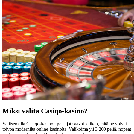
Miksi valita Casiqo-kasino?
Valitsemalla Casiqo-kasinon pelaajat saavat kaiken, mitä he voivat
toivoa modernilta online-kasinolta. Valikoima yli 3,200 peliä, nopeat