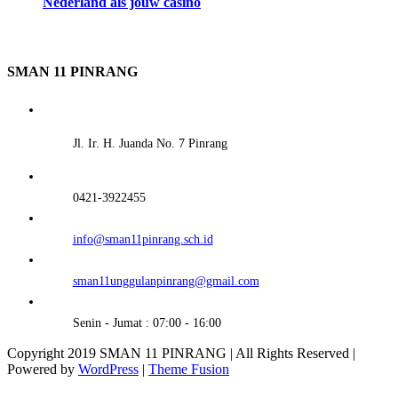
Nederland als jouw casino
SMAN 11 PINRANG
Jl. Ir. H. Juanda No. 7 Pinrang
0421-3922455
info@sman11pinrang.sch.id
sman11unggulanpinrang@gmail.com
Senin - Jumat : 07:00 - 16:00
Copyright 2019 SMAN 11 PINRANG | All Rights Reserved |
Powered by
WordPress
|
Theme Fusion