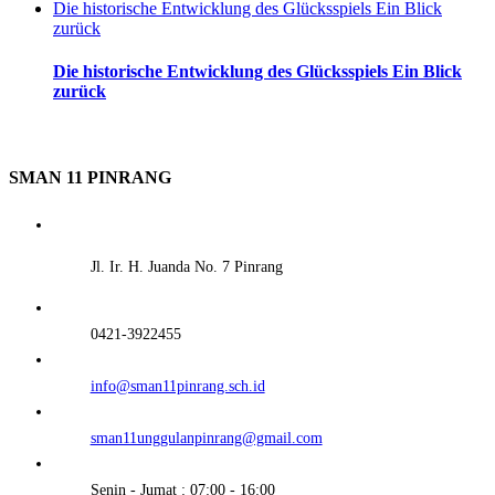
Die historische Entwicklung des Glücksspiels Ein Blick
zurück
Die historische Entwicklung des Glücksspiels Ein Blick
zurück
SMAN 11 PINRANG
Jl. Ir. H. Juanda No. 7 Pinrang
0421-3922455
info@sman11pinrang.sch.id
sman11unggulanpinrang@gmail.com
Senin - Jumat : 07:00 - 16:00