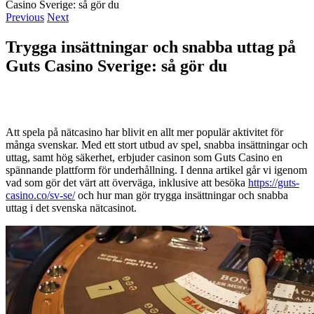
Casino Sverige: så gör du
Previous
Next
Trygga insättningar och snabba uttag på
Guts Casino Sverige: så gör du
Att spela på nätcasino har blivit en allt mer populär aktivitet för
många svenskar. Med ett stort utbud av spel, snabba insättningar och
uttag, samt hög säkerhet, erbjuder casinon som Guts Casino en
spännande plattform för underhållning. I denna artikel går vi igenom
vad som gör det värt att överväga, inklusive att besöka
https://guts-
casino.co/sv-se/
och hur man gör trygga insättningar och snabba
uttag i det svenska nätcasinot.