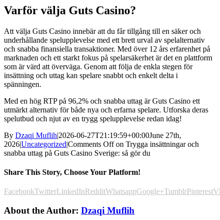
Varför välja Guts Casino?
Att välja Guts Casino innebär att du får tillgång till en säker och
underhållande spelupplevelse med ett brett urval av spelalternativ
och snabba finansiella transaktioner. Med över 12 års erfarenhet på
marknaden och ett starkt fokus på spelarsäkerhet är det en plattform
som är värd att överväga. Genom att följa de enkla stegen för
insättning och uttag kan spelare snabbt och enkelt delta i
spänningen.
Med en hög RTP på 96,2% och snabba uttag är Guts Casino ett
utmärkt alternativ för både nya och erfarna spelare. Utforska deras
spelutbud och njut av en trygg spelupplevelse redan idag!
By
Dzaqi Muflih
|
2026-06-27T21:19:59+00:00
June 27th,
2026
|
Uncategorized
|
Comments Off
on Trygga insättningar och
snabba uttag på Guts Casino Sverige: så gör du
Share This Story, Choose Your Platform!
Facebook
Twitter
LinkedIn
Reddit
Whatsapp
Google+
Tumblr
Pinterest
V
About the Author:
Dzaqi Muflih