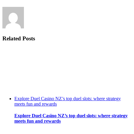
Related Posts
Explore Duel Casino NZ’s top duel slots: where strategy
meets fun and rewards
Explore Duel Casino NZ’s top duel slots: where strategy
meets fun and rewards