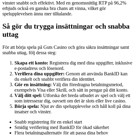
vinster snabbt och effektivt. Med en genomsnittlig RTP på 96,2%
erbjuds också en ganska bra chans att vinna, vilket gör
spelupplevelsen ännu mer tilltalande.
Så gör du trygga insättningar och snabba
uttag
För att börja spela på Guts Casino och göra säkra insättningar samt
snabba uttag, följ dessa steg:
Skapa ett konto:
Registrera dig med dina uppgifter, inklusive
e-postadress och lösenord.
Verifiera dina uppgifter:
Genom att använda BankID kan
du enkelt och snabbt verifiera din identitet.
Gör en insättning:
Välj din föredragna betalningsmetod,
exempelvis Visa eller Skrill, och sätt in pengar på ditt konto.
Välj ditt spel:
Utforska det breda utbudet av spel och välj ett
som intresserar dig, oavsett om det är slots eller live casino.
Börja spela:
Njut av din spelupplevelse och håll koll på dina
insatser och vinster.
Snabb registrering för en enkel start
Smidig verifiering med BankID för ökad säkerhet
Flera betalningsalternativ för att passa dina behov