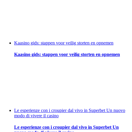
Kaasino gids: stappen voor veilig storten en opnemen
Kaasino gids: stappen voor veilig storten en opnemen
Le esperienze con i croupier dal vivo in Superbet Un nuovo
modo di vivere il casino
Le esperienze con i croupier dal vivo in Superbet Un