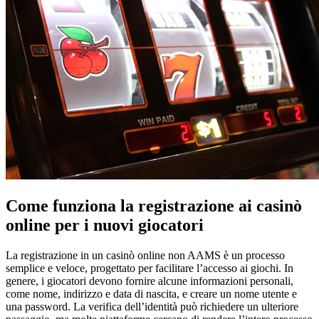
Come funziona la registrazione ai casinò
online per i nuovi giocatori
La registrazione in un casinò online non AAMS è un processo
semplice e veloce, progettato per facilitare l’accesso ai giochi. In
genere, i giocatori devono fornire alcune informazioni personali,
come nome, indirizzo e data di nascita, e creare un nome utente e
una password. La verifica dell’identità può richiedere un ulteriore