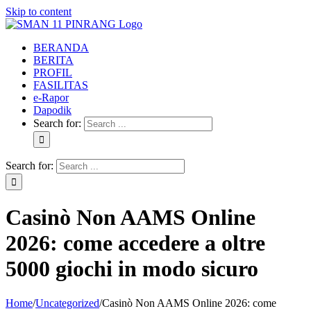
Skip to content
BERANDA
BERITA
PROFIL
FASILITAS
e-Rapor
Dapodik
Search for:
Search for:
Casinò Non AAMS Online
2026: come accedere a oltre
5000 giochi in modo sicuro
Home
/
Uncategorized
/
Casinò Non AAMS Online 2026: come