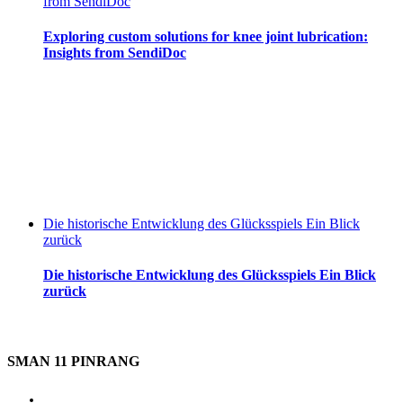
from SendiDoc
Exploring custom solutions for knee joint lubrication:
Insights from SendiDoc
Die historische Entwicklung des Glücksspiels Ein Blick
zurück
Die historische Entwicklung des Glücksspiels Ein Blick
zurück
SMAN 11 PINRANG