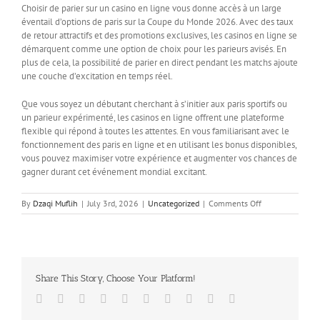
Choisir de parier sur un casino en ligne vous donne accès à un large
éventail d’options de paris sur la Coupe du Monde 2026. Avec des taux
de retour attractifs et des promotions exclusives, les casinos en ligne se
démarquent comme une option de choix pour les parieurs avisés. En
plus de cela, la possibilité de parier en direct pendant les matchs ajoute
une couche d’excitation en temps réel.
Que vous soyez un débutant cherchant à s’initier aux paris sportifs ou
un parieur expérimenté, les casinos en ligne offrent une plateforme
flexible qui répond à toutes les attentes. En vous familiarisant avec le
fonctionnement des paris en ligne et en utilisant les bonus disponibles,
vous pouvez maximiser votre expérience et augmenter vos chances de
gagner durant cet événement mondial excitant.
on
By
Dzaqi Muflih
|
July 3rd, 2026
|
Uncategorized
|
Comments Off
Meilleurs
sites
de
paris
sur
Share This Story, Choose Your Platform!
la
Coupe
Facebook
Twitter
LinkedIn
Reddit
Whatsapp
Google+
Tumblr
Pinterest
Vk
Email
du
Monde