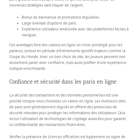
nouvelles stratégies sans risquer de l’argent.
Bonus de bienvenue et promotions régulières.
Large éventail d’options de paris.
Expérience utilisateur améliorée avec des plateformes faciles à
naviguer.
Ces avantages font des casinos en ligne un choix privilégié pour les
parieurs, surtout en période d’événements sportifs majeurs comme la
Coupe du Monde. Avec un bon choix de site, les joueurs peuvent non
seulement parier avec confiance, mais aussi profiter d’une expérience
ludique enrichissante.
Confiance et sécurité dans les paris en ligne
La sécurité des transactions et des données personnelles est une
priorité lorsque vous choisissez un casino en ligne. Les meilleurs sites
de paris sont généralement régulés et offrent des protocoles de
sécurité robustes pour protéger les informations des utilisateurs. Cela
inclut l’utilisation de technologies de cryptage avancées pour garantir
la confidentialité des transactions financières.
Vérifier la présence de licences officielles est également un signe de