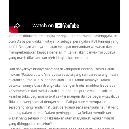
Video ini dibuat dalam rangka mengikuti lomba yang diselenggarakan
oleh Dinas pendidikan wilayah X sebagai peringatan HUT Pinrang yang
ke 61. Dengan adanya kegiatan ini dapat menambah wawasan dan
memperkenalkan kepada generasi millenial akan banyaknya budaya
yang masih dilaksanakan oleh Masyarakat setempat.
Dari banyaknya budaya yang ada di kabupaten Pinrang, Tradisi ziarah
makam “Pallipa pute e” merupakan tradisi yang sampai sekarang masih
dijalankan. Tradisi ini sudah berjalan +-100 tahun lamanya. Dalam
pelaksanaannya biasa dirangkaikan dengan tradisi maddoa. Beberapa
keistimewaan dari tradisi ziarah kubur pallipa pute e yaitu dijadikan
kearifan lokal bagi masyarakat sekitar maupun dari berbagai wilayah. La
Tola atau yang dikenal dengan nama Pallipa pute e merupakan
seseorang yang rendah hati, taat beragama serta menjauhi hal hal yang
dilarang dalam agama. Dalam peninggalannya Beliau menuliskan
wasiat yang selama ini dilaksanakan oleh masyarakat. Apakah wasiat
yang ditinggalkan tersebut?