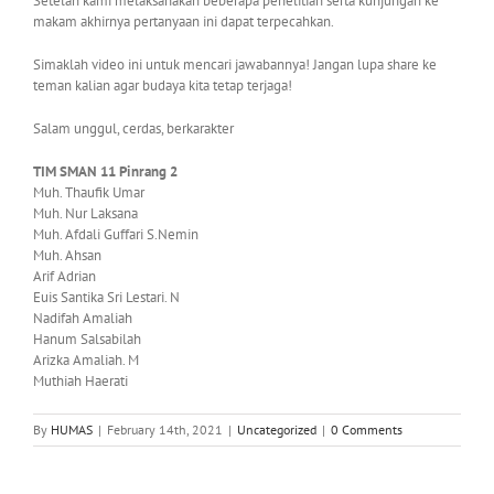
Setelah kami melaksanakan beberapa penelitian serta kunjungan ke
makam akhirnya pertanyaan ini dapat terpecahkan.
Simaklah video ini untuk mencari jawabannya! Jangan lupa share ke
teman kalian agar budaya kita tetap terjaga!
Salam unggul, cerdas, berkarakter
TIM SMAN 11 Pinrang 2
Muh. Thaufik Umar
Muh. Nur Laksana
Muh. Afdali Guffari S.Nemin
Muh. Ahsan
Arif Adrian
Euis Santika Sri Lestari. N
Nadifah Amaliah
Hanum Salsabilah
Arizka Amaliah. M
Muthiah Haerati
By
HUMAS
|
February 14th, 2021
|
Uncategorized
|
0 Comments