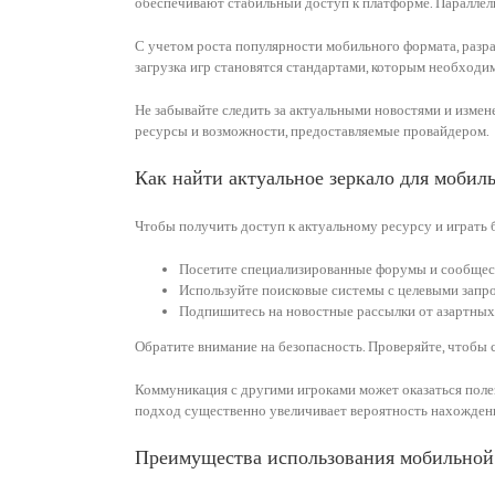
обеспечивают стабильный доступ к платформе. Параллел
С учетом роста популярности мобильного формата, разр
загрузка игр становятся стандартами, которым необходи
Не забывайте следить за актуальными новостями и измен
ресурсы и возможности, предоставляемые провайдером.
Как найти актуальное зеркало для мобил
Чтобы получить доступ к актуальному ресурсу и играть 
Посетите специализированные форумы и сообщест
Используйте поисковые системы с целевыми запрос
Подпишитесь на новостные рассылки от азартных 
Обратите внимание на безопасность. Проверяйте, чтобы
Коммуникация с другими игроками может оказаться поле
подход существенно увеличивает вероятность нахожден
Преимущества использования мобильной 