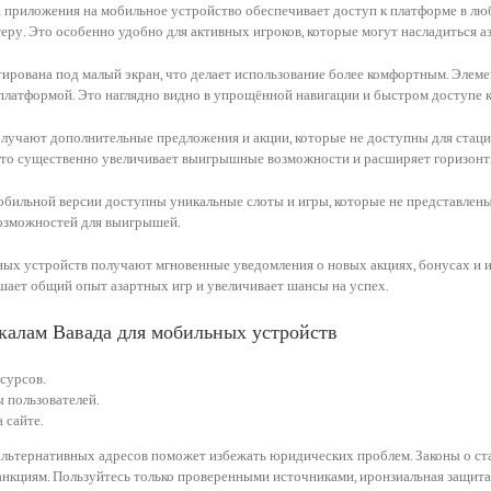
 приложения на мобильное устройство обеспечивает доступ к платформе в любо
еру. Это особенно удобно для активных игроков, которые могут насладиться аз
ирована под малый экран, что делает использование более комфортным. Элем
 платформой. Это наглядно видно в упрощённой навигации и быстром доступе 
лучают дополнительные предложения и акции, которые не доступны для стац
то существенно увеличивает выигрышные возможности и расширяет горизонт
обильной версии доступны уникальные слоты и игры, которые не представлен
возможностей для выигрышей.
ых устройств получают мгновенные уведомления о новых акциях, бонусах и изм
шает общий опыт азартных игр и увеличивает шансы на успех.
ркалам Вавада для мобильных устройств
сурсов.
 пользователей.
 сайте.
ьтернативных адресов поможет избежать юридических проблем. Законы о став
анкциям. Пользуйтесь только проверенными источниками, иронзиальная защита