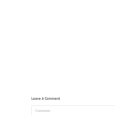
Leave A Comment
Comment