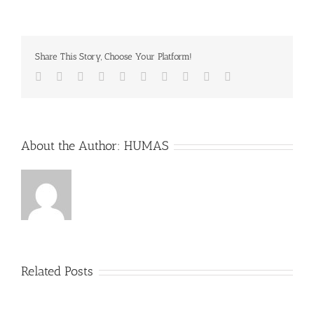
Share This Story, Choose Your Platform!
Facebook
Twitter
LinkedIn
Reddit
Whatsapp
Google+
Tumblr
Pinterest
Vk
Email
About the Author:
HUMAS
Related Posts