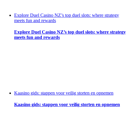
Explore Duel Casino NZ’s top duel slots: where strategy
meets fun and rewards
Explore Duel Casino NZ’s top duel slots: where strategy
meets fun and rewards
Kaasino gids: stappen voor veilig storten en opnemen
Kaasino gids: stappen voor veilig storten en opnemen