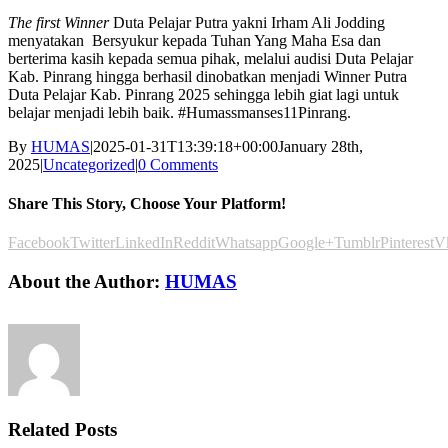
The first Winner
Duta Pelajar Putra yakni Irham Ali Jodding
menyatakan Bersyukur kepada Tuhan Yang Maha Esa dan
berterima kasih kepada semua pihak, melalui audisi Duta Pelajar
Kab. Pinrang hingga berhasil dinobatkan menjadi Winner Putra
Duta Pelajar Kab. Pinrang 2025 sehingga lebih giat lagi untuk
belajar menjadi lebih baik. #Humassmanses11Pinrang.
By
HUMAS
|
2025-01-31T13:39:18+00:00
January 28th,
2025
|
Uncategorized
|
0 Comments
Share This Story, Choose Your Platform!
Facebook
Twitter
LinkedIn
Reddit
Whatsapp
Google+
Tumblr
Pinterest
V
About the Author:
HUMAS
Related Posts