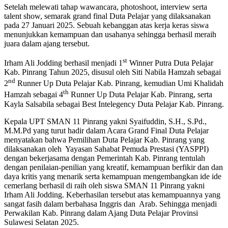
Setelah melewati tahap wawancara, photoshoot, interview serta
talent show, semarak grand final Duta Pelajar yang dilaksanakan
pada 27 Januari 2025. Sebuah kebanggan atas kerja keras siswa
menunjukkan kemampuan dan usahanya sehingga berhasil meraih
juara dalam ajang tersebut.
st
Irham Ali Jodding berhasil menjadi 1
Winner Putra Duta Pelajar
Kab. Pinrang Tahun 2025, disusul oleh Siti Nabila Hamzah sebagai
nd
2
Runner Up Duta Pelajar Kab. Pinrang, kemudian Umi Khalidah
th
Hamzah sebagai 4
Runner Up Duta Pelajar Kab. Pinrang, serta
Kayla Salsabila sebagai Best Intelegency Duta Pelajar Kab. Pinrang.
Kepala UPT SMAN 11 Pinrang yakni Syaifuddin, S.H., S.Pd.,
M.M.Pd yang turut hadir dalam Acara Grand Final Duta Pelajar
menyatakan bahwa Pemilihan Duta Pelajar Kab. Pinrang yang
dilaksanakan oleh Yayasan Sahabat Pemuda Prestasi (YASPPI)
dengan bekerjasama dengan Pemerintah Kab. Pinrang tentulah
dengan penilaian-penilian yang kreatif, kemampuan berfikir dan dan
daya kritis yang menarik serta kemampuan mengembangkan ide ide
cemerlang berhasil di raih oleh siswa SMAN 11 Pinrang yakni
Irham Ali Jodding. Keberhasilan tersebut atas kemampuannya yang
sangat fasih dalam berbahasa Inggris dan Arab. Sehingga menjadi
Perwakilan Kab. Pinrang dalam Ajang Duta Pelajar Provinsi
Sulawesi Selatan 2025.