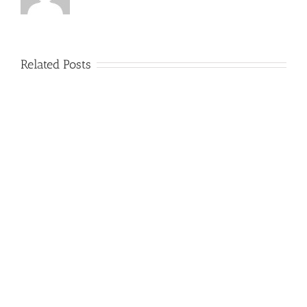
Related Posts