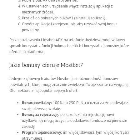
Pobierz plik APK na swój telefon.
W ustawieniach urządzenia włącz instalację aplikacji z
nieznanych źródeł.
Przejdź do pobranych plików i zainstaluj aplikację.
Otwórz aplikację i zarejestruj się, aby uzyskać swój bonus
powitalny.
Po zainstalowaniu Mostbet APK na telefonie, będziesz mógł w łatwy
sposób korzystać z funkcji bukmacherskich i korzystać z bonusów, które
oferuje ta platforma.
Jakie bonusy oferuje Mostbet?
Jednym z głównych atutów Mostbet jest różnorodność bonusów
powitalnych, które mogą znacznie zwiększyć Twoje szanse na wygraną.
Oto niektóre z najpopularniejszych ofert:
Bonus powitalny:
100% do 250 PLN, co oznacza, że podwajasz
swoją pierwszą wpłatę.
Bonusy za rejestrację:
po zakończeniu rejestracji, nowi
użytkownicy mogą liczyć na dodatkowe fundusze na pierwsze
zakłady.
Program lojalnościowy:
im więcej stawiasz, tym więcej korzyści
otrzymujesz.