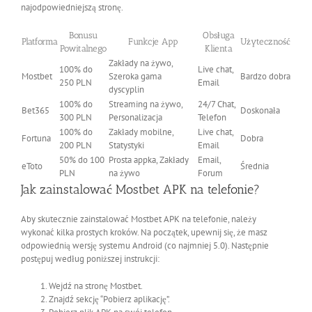
najodpowiedniejszą stronę.
Bonusu
Obsługa
Platforma
Funkcje App
Użyteczność
Powitalnego
Klienta
Zakłady na żywo,
100% do
Live chat,
Mostbet
Szeroka gama
Bardzo dobra
250 PLN
Email
dyscyplin
100% do
Streaming na żywo,
24/7 Chat,
Bet365
Doskonała
300 PLN
Personalizacja
Telefon
100% do
Zakłady mobilne,
Live chat,
Fortuna
Dobra
200 PLN
Statystyki
Email
50% do 100
Prosta appka, Zakłady
Email,
eToto
Średnia
PLN
na żywo
Forum
Jak zainstalować Mostbet APK na telefonie?
Aby skutecznie zainstalować Mostbet APK na telefonie, należy
wykonać kilka prostych kroków. Na początek, upewnij się, że masz
odpowiednią wersję systemu Android (co najmniej 5.0). Następnie
postępuj według poniższej instrukcji:
Wejdź na stronę Mostbet.
Znajdź sekcję “Pobierz aplikację”.