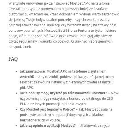
W artykule omówiłem jak zainstalować Mostbet APK na telefonie i
uzyskać bonusy oraz porównałem najpowszechniejsze i zaufane
platformy bukmacherskie. Przed dokonaniem wyboru warto zastanowić
się, jakie są Twoje indywidualne potrzeby – czy chcesz korzystać z
bardziej zaawansowanej aplikacji, czy zwracasz uwagę na atrakcyjność
bonusów powitalnych. Mostbet, Bet365 oraz Fortuna to tylko niektóre
opcje, które mogą spełnić Twoje oczekiwania. Pamiętaj, aby zawsze
czytać regulaminy i warunki, co pozwoli Ci uniknąć nieprzyjemnych
niespodzianek.
FAQ
Jak zainstalować Mostbet APK na telefonie z systemem
Android?
– Aby to zrobić, pobierz aplikację z oficjalnej strony
Mostbet, zezwól na instalację z nieznanych źródeł i zainstaluj
plik APK.
Jakie bonusy mogę uzyskać po zainstalowaniu Mostbet?
– Nowi
użytkownicy mogą skorzystać z bonusu powitalnego do 250
PLN oraz innych promocji lojalnościowych.
Czy Mostbet jest legalny w Polsce?
– Tak, Mostbet działa na
podstawie aktualnych regulacji dotyczących zakładów
bukmacherskich w Polsce.
Jakie są opinie o aplikacji Mostbet?
– Użytkownicy często