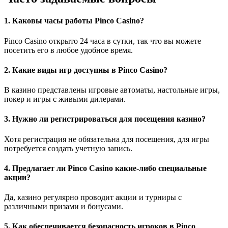
1. Каковы часы работы Pinco Casino?
Pinco Casino открыто 24 часа в сутки, так что вы можете
посетить его в любое удобное время.
2. Какие виды игр доступны в Pinco Casino?
В казино представлены игровые автоматы, настольные игры,
покер и игры с живыми дилерами.
3. Нужно ли регистрироваться для посещения казино?
Хотя регистрация не обязательна для посещения, для игры
потребуется создать учетную запись.
4. Предлагает ли Pinco Casino какие-либо специальные
акции?
Да, казино регулярно проводит акции и турниры с
различными призами и бонусами.
5. Как обеспечивается безопасность игроков в Pinco