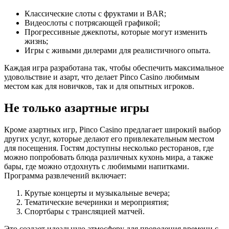
Классические слоты с фруктами и BAR;
Видеослоты с потрясающей графикой;
Прогрессивные джекпоты, которые могут изменить
жизнь;
Игры с живыми дилерами для реалистичного опыта.
Каждая игра разработана так, чтобы обеспечить максимальное
удовольствие и азарт, что делает Pinco Casino любимым
местом как для новичков, так и для опытных игроков.
Не только азартные игры
Кроме азартных игр, Pinco Casino предлагает широкий выбор
других услуг, которые делают его привлекательным местом
для посещения. Гостям доступны несколько ресторанов, где
можно попробовать блюда различных кухонь мира, а также
бары, где можно отдохнуть с любимыми напитками.
Программа развлечений включает:
Крутые концерты и музыкальные вечера;
Тематические вечеринки и мероприятия;
Спортбары с трансляцией матчей.
Это создает идеальную атмосферу для проведения времени с