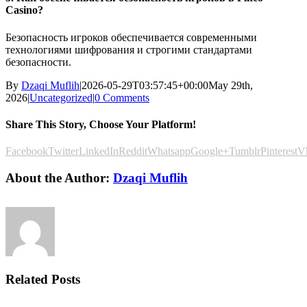
Casino?
Безопасность игроков обеспечивается современными
технологиями шифрования и строгими стандартами
безопасности.
By
Dzaqi Muflih
|
2026-05-29T03:57:45+00:00
May 29th,
2026
|
Uncategorized
|
0 Comments
Share This Story, Choose Your Platform!
Facebook
Twitter
LinkedIn
Reddit
Whatsapp
Google+
Tumblr
Pinterest
V
About the Author:
Dzaqi Muflih
Related Posts