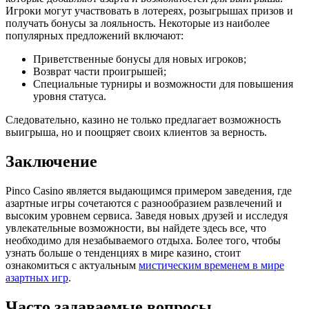
Игроки могут участвовать в лотереях, розыгрышах призов и
получать бонусы за лояльность. Некоторые из наиболее
популярных предложений включают:
Приветственные бонусы для новых игроков;
Возврат части проигрышей;
Специальные турниры и возможности для повышения
уровня статуса.
Следовательно, казино не только предлагает возможность
выигрыша, но и поощряет своих клиентов за верность.
Заключение
Pinco Casino является выдающимся примером заведения, где
азартные игры сочетаются с разнообразием развлечений и
высоким уровнем сервиса. Заведя новых друзей и исследуя
увлекательные возможности, вы найдете здесь все, что
необходимо для незабываемого отдыха. Более того, чтобы
узнать больше о тенденциях в мире казино, стоит
ознакомиться с актуальным
мистическим временем в мире
азартных игр
.
Часто задаваемые вопросы