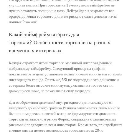
улучшить анализ. При торговле на 15-минутном таймфрейме не
нужно оставлять позиции на ночь. Дейтрейдеры закрывают все
ордера до конца торгового дня и не рискуют слить депозит из-за
ночных “скачков”.
Какой таймфрейм выбрать для
торговли? Особенности торговли на разных
временных интервалах
Каждая отражает итоги торгов за месячный интервал, равный
выбранному таймфрейму. Следующий пример на графике
показывает, что цена установила новые нижние минимумы во время
нисходящего тренда. Опять же, RSI не подтвердил это движение и
совершил более высокие минимумы, указывая на то, что свечи,
движущиеся ниже, не показывают силу медведей.
Для отображения движений внутри одного дня используют от
минутного до часового графика.Разница заключается лишь в числе
бычьих и медвежьих свечей, которые формируют эти движения.
Торговля на валютном рынке Форекс сопряжена с финансовыми
рисками и подходит не всем инвесторам. Кроме того, при трейдинге
в конце дня вы имеете возможность торговать хоть 20-ю