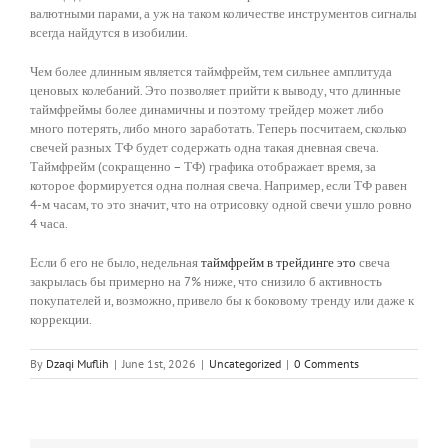
валютными парами, а уж на таком количестве инструментов сигналы
всегда найдутся в изобилии.
Чем более длинным является таймфрейм, тем сильнее амплитуда
ценовых колебаний. Это позволяет прийти к выводу, что длинные
таймфреймы более динамичны и поэтому трейдер может либо
много потерять, либо много заработать. Теперь посчитаем, сколько
свечей разных ТФ будет содержать одна такая дневная свеча.
Таймфрейм (сокращенно – ТФ) графика отображает время, за
которое формируется одна полная свеча. Например, если ТФ равен
4-м часам, то это значит, что на отрисовку одной свечи ушло ровно
4 часа.
Если б его не было, недельная
таймфрейм в трейдинге это
свеча
закрылась бы примерно на 7% ниже, что снизило б активность
покупателей и, возможно, привело бы к боковому тренду или даже к
коррекции.
By
Dzaqi Muflih
|
June 1st, 2026
|
Uncategorized
|
0 Comments