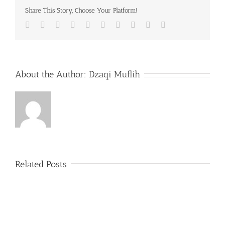
Share This Story, Choose Your Platform!
Facebook
Twitter
LinkedIn
Reddit
Whatsapp
Google+
Tumblr
Pinterest
Vk
Email
About the Author:
Dzaqi Muflih
Related Posts