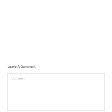
Leave A Comment
Comment
SMAN 11 PINRANG
Jl. Ir. H. Juanda No. 7 Pinrang
0421-3922455