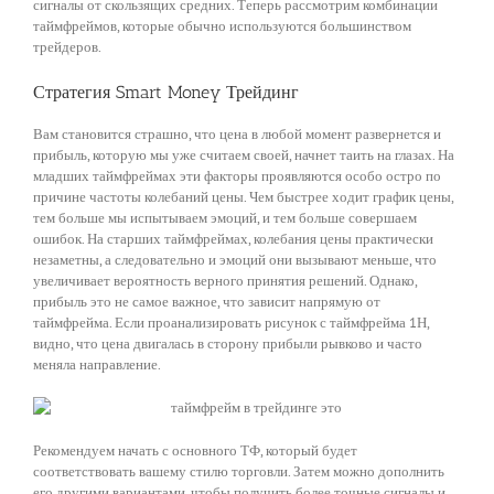
сигналы от скользящих средних. Теперь рассмотрим комбинации
таймфреймов, которые обычно используются большинством
трейдеров.
Стратегия Smart Money Трейдинг
Вам становится страшно, что цена в любой момент развернется и
прибыль, которую мы уже считаем своей, начнет таить на глазах. На
младших таймфреймах эти факторы проявляются особо остро по
причине частоты колебаний цены. Чем быстрее ходит график цены,
тем больше мы испытываем эмоций, и тем больше совершаем
ошибок. На старших таймфреймах, колебания цены практически
незаметны, а следовательно и эмоций они вызывают меньше, что
увеличивает вероятность верного принятия решений. Однако,
прибыль это не самое важное, что зависит напрямую от
таймфрейма. Если проанализировать рисунок с таймфрейма 1Н,
видно, что цена двигалась в сторону прибыли рывково и часто
меняла направление.
Рекомендуем начать с основного ТФ, который будет
соответствовать вашему стилю торговли. Затем можно дополнить
его другими вариантами, чтобы получить более точные сигналы и