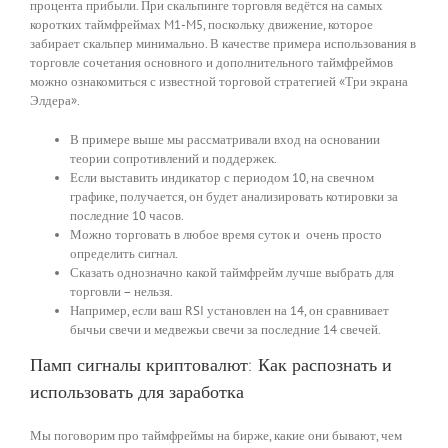
процента прибыли. При скальпинге торговля ведётся на самых
коротких таймфреймах M1-M5, поскольку движение, которое
забирает скальпер минимально. В качестве примера использования в
торговле сочетания основного и дополнительного таймфреймов
можно ознакомиться с известной торговой стратегией «Три экрана
Элдера».
В примере выше мы рассматривали вход на основании
теории сопротивлений и поддержек.
Если выставить индикатор с периодом 10, на свечном
графике, получается, он будет анализировать котировки за
последние 10 часов.
Можно торговать в любое время суток и очень просто
определить сигнал.
Сказать однозначно какой таймфрейм лучше выбрать для
торговли – нельзя.
Например, если ваш RSI установлен на 14, он сравнивает
бычьи свечи и медвежьи свечи за последние 14 свечей.
Памп сигналы криптовалют: Как распознать и
использовать для заработка
Мы поговорим про таймфреймы на бирже, какие они бывают, чем