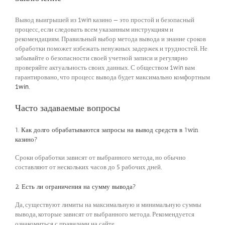
Вывод выигрышей из 1win казино — это простой и безопасный
процесс, если следовать всем указанным инструкциям и
рекомендациям. Правильный выбор метода вывода и знание сроков
обработки поможет избежать ненужных задержек и трудностей. Не
забывайте о безопасности своей учетной записи и регулярно
проверяйте актуальность своих данных. С обществом 1win вам
гарантировано, что процесс вывода будет максимально комфортным
1win
.
Часто задаваемые вопросы
1. Как долго обрабатываются запросы на вывод средств в 1win
казино?
Сроки обработки зависят от выбранного метода, но обычно
составляют от нескольких часов до 5 рабочих дней.
2. Есть ли ограничения на сумму вывода?
Да, существуют лимиты на максимальную и минимальную суммы
вывода, которые зависят от выбранного метода. Рекомендуется
ознакомиться с правилами на сайте.