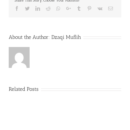
Share This Story, Choose Your Platform!
Facebook
Twitter
LinkedIn
Reddit
Whatsapp
Google+
Tumblr
Pinterest
Vk
Email
About the Author:
Dzaqi Muflih
Related Posts