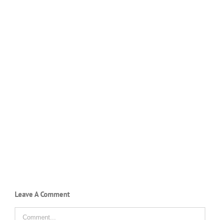
Leave A Comment
Comment