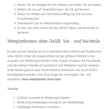
Setzen Sie ein Budget für Ihre Wetten und halten Sie sich daran.
Wetten Sie nur auf Veranstaltungen, die Sie gut kennen.
Sehen Sie Wetten als Freizeitbeschäftigung und nicht als
Einnahmequelle.
Überwachen Sie Ihr Wettverhalten regelmäßig.
Suchen Sie Hilfe, wenn Sie das Gefühl haben, die Kontrolle zu
verlieren.
Wettplattformen ohne OASIS: Vor- und Nachteile
Es gibt sowohl Vorteile als auch Nachteile beim Wetten auf Plattformen
ohne OASIS. Einer der Hauptvorteile ist die größere Freiheit in der
Auswahl von Wettmöglichkeiten. Viele Nutzer schätzen die Flexibilität
und die breitere Palette an Sportarten und Wettarten. Auf der anderen
Seite fehlen jedoch viele Sicherheitsmechanismen, die durch OASIS
bereitgestellt werden. Hier sind einige der wichtigsten Vor- und
Nachteile:
neue wettanbieter ohne oasis
Vorteile:
Größere Auswahl an Wettmöglichkeiten.
Keine Einschränkungen bezüglich der Wettbeträge.
Vielfältige Promotions und Boni.