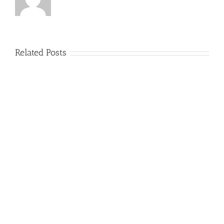
Related Posts