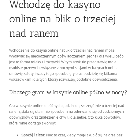
Wchodzę do kasyno
online na blik o trzeciej
nad ranem
Wchodzenie do kasyna online nablik o trzeciej nad ranem może
wydawać się niecodziennym doświadczeniem, jednak dla wielu osób
jest to forma relaksu i rozrywki. W tym artykule przedstawię moje
osobiste przeżycia związane z nocnymi sesjami w kasynach online,
omówię zalety i wady tego sposobu gry oraz podzielę się kilkoma
wskazówkami dla tych, którzy rozważają podobne doświadczenia.
Dlaczego gram w kasynie online późno w nocy?
Gra w kasynie online o późnych godzinach, szczególnie o trzeciej nad
ranem, stała się dla mnie sposobem na oderwanie się od codziennych
obowiązków oraz znalezienie chwili dla siebie. Oto kilka powodów,
które mnie do tego skłoniły:
Spokój i cisza:
Noc to czas, kiedy mogę skupić się na grze bez