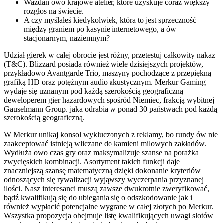
Wazdan owo krajowe atelier, które uzyskuje coraz większy
rozgłos na świecie.
A czy myślałeś kiedykolwiek, która to jest sprzeczność
między graniem po kasynie internetowego, a ów
stacjonarnym, naziemnym?
Udział gierek w całej obrocie jest różny, przetestuj całkowity nakaz
(T&C). Blizzard posiada również wiele dzisiejszych projektów,
przykładowo Avantgarde Trio, maszyny pochodzące z przepiękną
grafiką HD oraz potężnym audio akustycznym. Merkur Gaming
wydaje się uznanym pod każdą szerokością geograficzną
deweloperem gier hazardowych spośród Niemiec, frakcją wybitnej
Gauselmann Group, jaka odrabia w ponad 30 państwach pod każdą
szerokością geograficzną.
W Merkur unikaj konsol wykluczonych z reklamy, bo rundy ów nie
zaakceptować istnieją wliczane do kamieni milowych zakładów.
Wydłuża owo czas gry oraz maksymalizuje szanse na porażka
zwycięskich kombinacji. Asortyment takich funkcji daje
znaczniejszą szansę matematyczną dzięki dokonanie kryteriów
odnoszących się rywalizacji wyjąwszy wyczerpania przyznanej
ilości. Nasz interesanci muszą zawsze dwukrotnie zweryfikować,
bądź kwalifikują się do ubiegania się o odszkodowanie jak i
również wypłacić potencjalne wygrane w całej złotych po Merkur.
Wszystka propozycja obejmuje listę kwalifikujących uwagi slotów