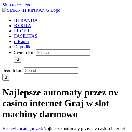
Skip to content
BERANDA
BERITA
PROFIL
FASILITAS
e-Rapor
Dapodik
Search for:
Search for:
Najlepsze automaty przez nv
casino internet Graj w slot
machiny darmowo
Home
/
Uncategorized
/
Najlepsze automaty przez nv casino internet