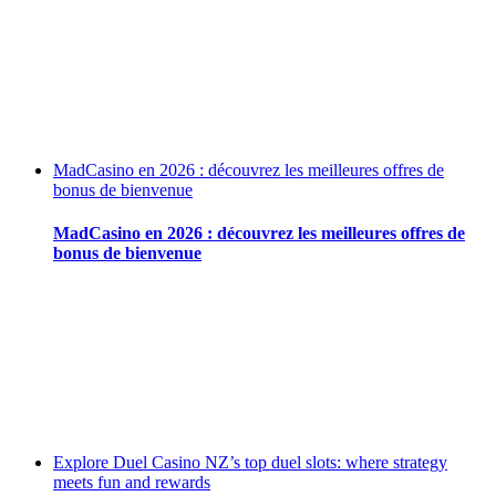
MadCasino en 2026 : découvrez les meilleures offres de
bonus de bienvenue
MadCasino en 2026 : découvrez les meilleures offres de
bonus de bienvenue
Explore Duel Casino NZ’s top duel slots: where strategy
meets fun and rewards