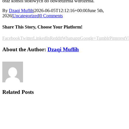
oraz konsol stołowych do odwiedzenia wdrożenia.
By
Dzaqi Muflih
|
2026-06-05T12:12:16+00:00
June 5th,
2026
|
Uncategorized
|
0 Comments
Share This Story, Choose Your Platform!
Facebook
Twitter
LinkedIn
Reddit
Whatsapp
Google+
Tumblr
Pinterest
V
About the Author:
Dzaqi Muflih
Related Posts