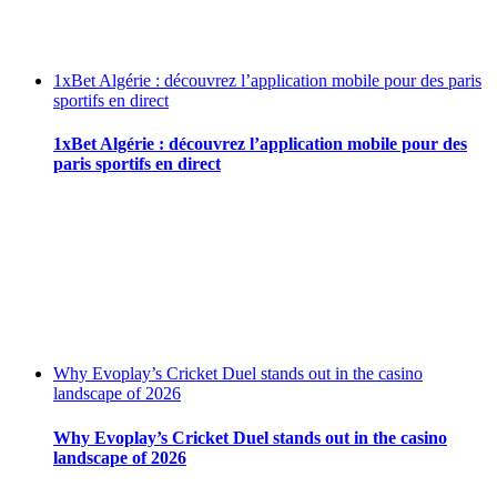
1xBet Algérie : découvrez l’application mobile pour des paris
sportifs en direct
1xBet Algérie : découvrez l’application mobile pour des
paris sportifs en direct
Why Evoplay’s Cricket Duel stands out in the casino
landscape of 2026
Why Evoplay’s Cricket Duel stands out in the casino
landscape of 2026