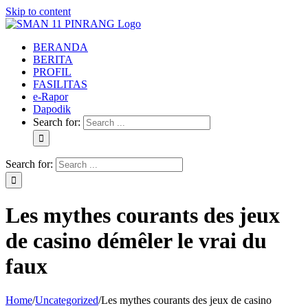
Skip to content
BERANDA
BERITA
PROFIL
FASILITAS
e-Rapor
Dapodik
Search for:
Search for:
Les mythes courants des jeux
de casino démêler le vrai du
faux
Home
/
Uncategorized
/
Les mythes courants des jeux de casino