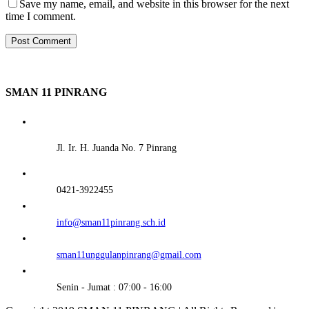
Save my name, email, and website in this browser for the next
time I comment.
SMAN 11 PINRANG
Jl. Ir. H. Juanda No. 7 Pinrang
0421-3922455
info@sman11pinrang.sch.id
sman11unggulanpinrang@gmail.com
Senin - Jumat : 07:00 - 16:00