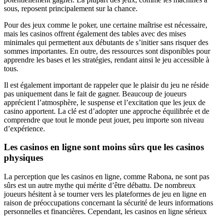
sous, reposent principalement sur la chance.
Pour des jeux comme le poker, une certaine maîtrise est nécessaire,
mais les casinos offrent également des tables avec des mises
minimales qui permettent aux débutants de s’initier sans risquer des
sommes importantes. En outre, des ressources sont disponibles pour
apprendre les bases et les stratégies, rendant ainsi le jeu accessible à
tous.
Il est également important de rappeler que le plaisir du jeu ne réside
pas uniquement dans le fait de gagner. Beaucoup de joueurs
apprécient l’atmosphère, le suspense et l’excitation que les jeux de
casino apportent. La clé est d’adopter une approche équilibrée et de
comprendre que tout le monde peut jouer, peu importe son niveau
d’expérience.
Les casinos en ligne sont moins sûrs que les casinos
physiques
La perception que les casinos en ligne, comme Rabona, ne sont pas
sûrs est un autre mythe qui mérite d’être débattu. De nombreux
joueurs hésitent à se tourner vers les plateformes de jeu en ligne en
raison de préoccupations concernant la sécurité de leurs informations
personnelles et financières. Cependant, les casinos en ligne sérieux