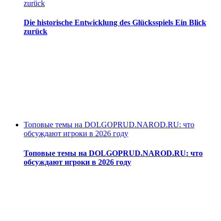
zurück
Die historische Entwicklung des Glücksspiels Ein Blick
zurück
Топовые темы на DOLGOPRUD.NAROD.RU: что
обсуждают игроки в 2026 году
Топовые темы на DOLGOPRUD.NAROD.RU: что
обсуждают игроки в 2026 году