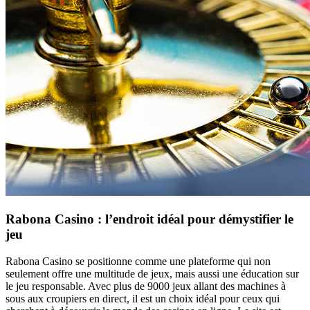
Rabona Casino : l’endroit idéal pour démystifier le
jeu
Rabona Casino se positionne comme une plateforme qui non
seulement offre une multitude de jeux, mais aussi une éducation sur
le jeu responsable. Avec plus de 9000 jeux allant des machines à
sous aux croupiers en direct, il est un choix idéal pour ceux qui