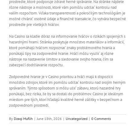
prostredie, ktoré podporuje zdravé herné správanie. Na stránke nájdete
rôzne nástroje a možnosti, ktoré vám pomôžu udržať kontrolu nad
vaším rozpočtom. Vďaka transparentnosti a pokročilým technológiám je
možné chrániť osobné údaje a finančné transakcie, čo vytvára bezpečné
prostredie pre všetkých hráčov.
Na Casino sa kladie dôraz na informovanie hráčov o rizikách spojených s
hazardnými hrami. Stránka poskytuje množstvo materiálov a informácií,
ktoré pomáhajú hráčom rozpoznať znaky problémového hrania a
ponúkajú tipy na zodpovedné hranie. Hráči môžu využiť aj rôzne
nástroje na nastavenie limitov a sledovanie svojho hrania, čím sa
zabezpečí dodržiavanie rozpočtu.
Zodpovedné hranie je v Casino prioritou a hráči majú k dispozícii
množstvo zdrojov, ktoré im pomôžu udržať kontrolu nad svojím herným
správaním. Týmto spôsobom si môžu užiť zábavu, ktorú hazardné hry
ponúkajú, bez rizika, že by sa dostali do problémov. Casino je ideálnym
miestom pre tých, ktorí hľadajú kvalitné herné zážitky v bezpečnom a
zodpovednom prostredí.
By
Dzaqi Muflih
|
June 18th, 2026
|
Uncategorized
|
0 Comments