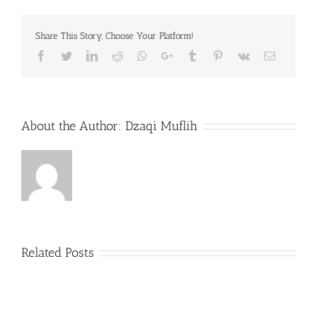
Share This Story, Choose Your Platform!
Facebook
Twitter
LinkedIn
Reddit
Whatsapp
Google+
Tumblr
Pinterest
Vk
Email
About the Author:
Dzaqi Muflih
Related Posts