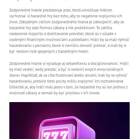
Zodpovedné hranie predstavuje prax, ktorá umožňuje hráčom
vychutnať si hazardné hry bez toho, aby to negatívne ovplyvnilo ich
život. Základným cieľom zodpovedného hrania je zabezpečiť, aby sa
hazardné hry stali formou zábavy a nie problémom. To zahŕňa
nastavenie rozpočtu a dodržiavanie pravidiel, ktoré sú v súlade s
osobnými finančnými možnosťami a potrebami. Hráči by sa mali vyhnúť
hazardovaniu s peniazmi, ktoré si nemôžu dovoliť prehrať, a mali by si
byť vedomí rizík spojených s hazardnými hrami.
Zodpovedné hranie si vyžaduje aj sebareflexiu a disciplinovanosť. Hráči
by mali vedieť, kedy prestať, a byť si vedomí svojich emocionálnych
stavov. Napríklad, ak sa cítia frustrovaní alebo smutní, mali by sa vyhnúť
hazardovaniu, pretože tieto pocity môžu ovplyvniť ich rozhodovanie.
Dôležité je, aby hráči mali jasno v tom, že hazardné hry sú len jednou z
možností zábavy a nemali by byť prioritou v ich živote.