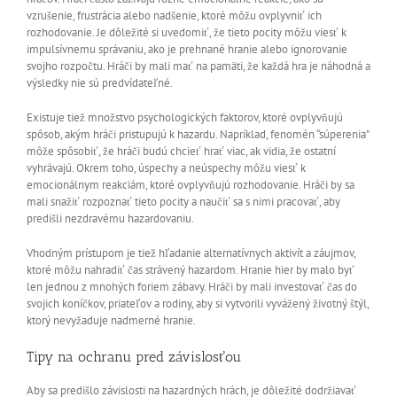
vzrušenie, frustrácia alebo nadšenie, ktoré môžu ovplyvniť ich
rozhodovanie. Je dôležité si uvedomiť, že tieto pocity môžu viesť k
impulsívnemu správaniu, ako je prehnané hranie alebo ignorovanie
svojho rozpočtu. Hráči by mali mať na pamäti, že každá hra je náhodná a
výsledky nie sú predvídateľné.
Existuje tiež množstvo psychologických faktorov, ktoré ovplyvňujú
spôsob, akým hráči pristupujú k hazardu. Napríklad, fenomén “súperenia”
môže spôsobiť, že hráči budú chcieť hrať viac, ak vidia, že ostatní
vyhrávajú. Okrem toho, úspechy a neúspechy môžu viesť k
emocionálnym reakciám, ktoré ovplyvňujú rozhodovanie. Hráči by sa
mali snažiť rozpoznať tieto pocity a naučiť sa s nimi pracovať, aby
predišli nezdravému hazardovaniu.
Vhodným prístupom je tiež hľadanie alternatívnych aktivít a záujmov,
ktoré môžu nahradiť čas strávený hazardom. Hranie hier by malo byť
len jednou z mnohých foriem zábavy. Hráči by mali investovať čas do
svojich koníčkov, priateľov a rodiny, aby si vytvorili vyvážený životný štýl,
ktorý nevyžaduje nadmerné hranie.
Tipy na ochranu pred závislosťou
Aby sa predišlo závislosti na hazardných hrách, je dôležité dodržiavať