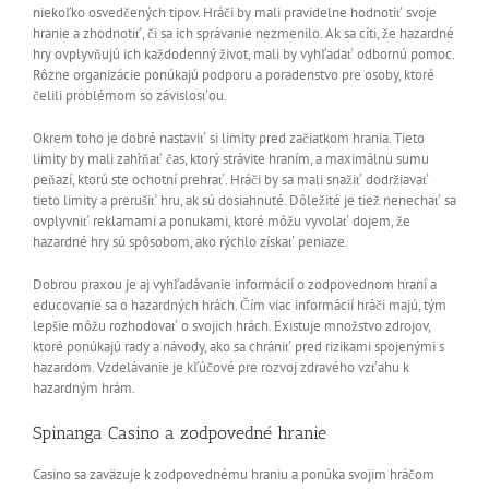
niekoľko osvedčených tipov. Hráči by mali pravidelne hodnotiť svoje
hranie a zhodnotiť, či sa ich správanie nezmenilo. Ak sa cíti, že hazardné
hry ovplyvňujú ich každodenný život, mali by vyhľadať odbornú pomoc.
Rôzne organizácie ponúkajú podporu a poradenstvo pre osoby, ktoré
čelili problémom so závislosťou.
Okrem toho je dobré nastaviť si limity pred začiatkom hrania. Tieto
limity by mali zahŕňať čas, ktorý strávite hraním, a maximálnu sumu
peňazí, ktorú ste ochotní prehrať. Hráči by sa mali snažiť dodržiavať
tieto limity a prerušiť hru, ak sú dosiahnuté. Dôležité je tiež nenechať sa
ovplyvniť reklamami a ponukami, ktoré môžu vyvolať dojem, že
hazardné hry sú spôsobom, ako rýchlo získať peniaze.
Dobrou praxou je aj vyhľadávanie informácií o zodpovednom hraní a
educovanie sa o hazardných hrách. Čím viac informácií hráči majú, tým
lepšie môžu rozhodovať o svojich hrách. Existuje množstvo zdrojov,
ktoré ponúkajú rady a návody, ako sa chrániť pred rizikami spojenými s
hazardom. Vzdelávanie je kľúčové pre rozvoj zdravého vzťahu k
hazardným hrám.
Spinanga Casino a zodpovedné hranie
Casino sa zaväzuje k zodpovednému hraniu a ponúka svojim hráčom