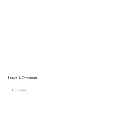
Leave A Comment
Comment
SMAN 11 PINRANG
Jl. Ir. H. Juanda No. 7 Pinrang