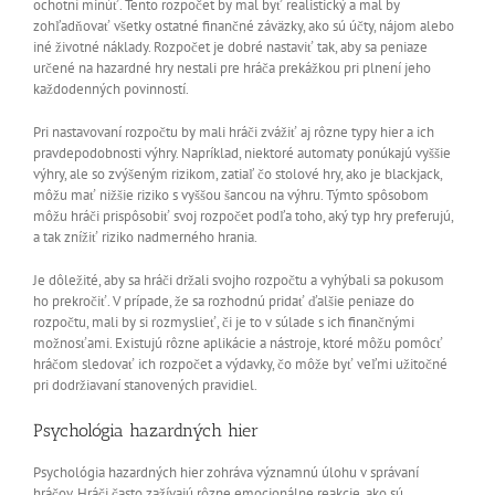
ochotní minúť. Tento rozpočet by mal byť realistický a mal by
zohľadňovať všetky ostatné finančné záväzky, ako sú účty, nájom alebo
iné životné náklady. Rozpočet je dobré nastaviť tak, aby sa peniaze
určené na hazardné hry nestali pre hráča prekážkou pri plnení jeho
každodenných povinností.
Pri nastavovaní rozpočtu by mali hráči zvážiť aj rôzne typy hier a ich
pravdepodobnosti výhry. Napríklad, niektoré automaty ponúkajú vyššie
výhry, ale so zvýšeným rizikom, zatiaľ čo stolové hry, ako je blackjack,
môžu mať nižšie riziko s vyššou šancou na výhru. Týmto spôsobom
môžu hráči prispôsobiť svoj rozpočet podľa toho, aký typ hry preferujú,
a tak znížiť riziko nadmerného hrania.
Je dôležité, aby sa hráči držali svojho rozpočtu a vyhýbali sa pokusom
ho prekročiť. V prípade, že sa rozhodnú pridať ďalšie peniaze do
rozpočtu, mali by si rozmyslieť, či je to v súlade s ich finančnými
možnosťami. Existujú rôzne aplikácie a nástroje, ktoré môžu pomôcť
hráčom sledovať ich rozpočet a výdavky, čo môže byť veľmi užitočné
pri dodržiavaní stanovených pravidiel.
Psychológia hazardných hier
Psychológia hazardných hier zohráva významnú úlohu v správaní
hráčov. Hráči často zažívajú rôzne emocionálne reakcie, ako sú