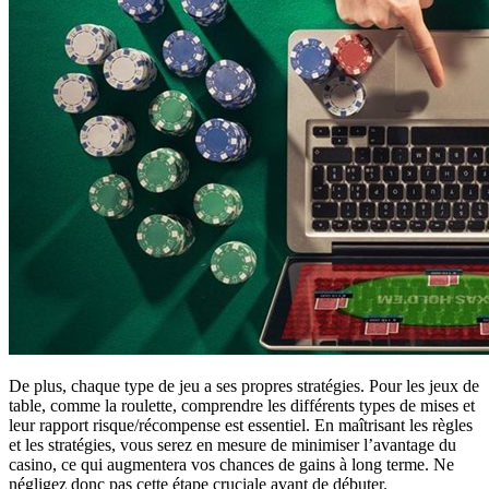
De plus, chaque type de jeu a ses propres stratégies. Pour les jeux de
table, comme la roulette, comprendre les différents types de mises et
leur rapport risque/récompense est essentiel. En maîtrisant les règles
et les stratégies, vous serez en mesure de minimiser l’avantage du
casino, ce qui augmentera vos chances de gains à long terme. Ne
négligez donc pas cette étape cruciale avant de débuter.