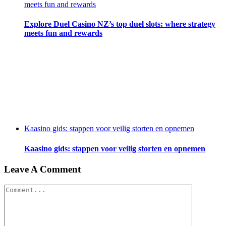
meets fun and rewards
Explore Duel Casino NZ’s top duel slots: where strategy
meets fun and rewards
Kaasino gids: stappen voor veilig storten en opnemen
Kaasino gids: stappen voor veilig storten en opnemen
Leave A Comment
Comment