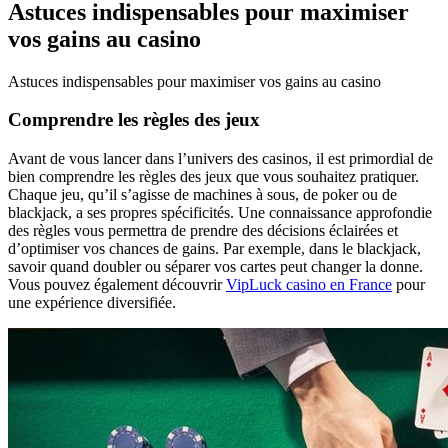
Astuces indispensables pour maximiser
vos gains au casino
Astuces indispensables pour maximiser vos gains au casino
Comprendre les règles des jeux
Avant de vous lancer dans l’univers des casinos, il est primordial de
bien comprendre les règles des jeux que vous souhaitez pratiquer.
Chaque jeu, qu’il s’agisse de machines à sous, de poker ou de
blackjack, a ses propres spécificités. Une connaissance approfondie
des règles vous permettra de prendre des décisions éclairées et
d’optimiser vos chances de gains. Par exemple, dans le blackjack,
savoir quand doubler ou séparer vos cartes peut changer la donne.
Vous pouvez également découvrir
VipLuck casino en France
pour
une expérience diversifiée.