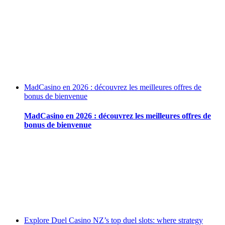
MadCasino en 2026 : découvrez les meilleures offres de
bonus de bienvenue
MadCasino en 2026 : découvrez les meilleures offres de
bonus de bienvenue
Explore Duel Casino NZ’s top duel slots: where strategy