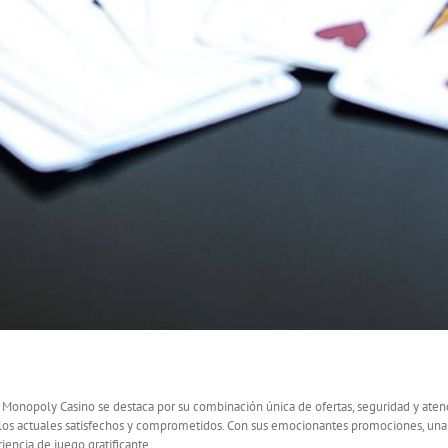
Monopoly Casino se destaca por su combinación única de ofertas, seguridad y atenci
 los actuales satisfechos y comprometidos. Con sus emocionantes promociones, una 
encia de juego gratificante.