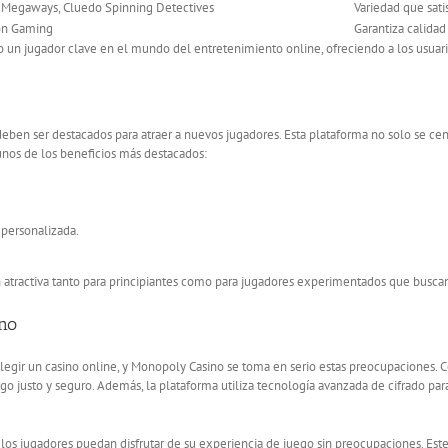
Megaways, Cluedo Spinning Detectives
Variedad que sati
on Gaming
Garantiza calidad
mo un jugador clave en el mundo del entretenimiento online, ofreciendo a los usua
eben ser destacados para atraer a nuevos jugadores. Esta plataforma no solo se cent
gunos de los beneficios más destacados:
 personalizada.
atractiva tanto para principiantes como para jugadores experimentados que buscan
no
legir un casino online, y Monopoly Casino se toma en serio estas preocupaciones. C
go justo y seguro. Además, la plataforma utiliza tecnología avanzada de cifrado par
los jugadores puedan disfrutar de su experiencia de juego sin preocupaciones. Este