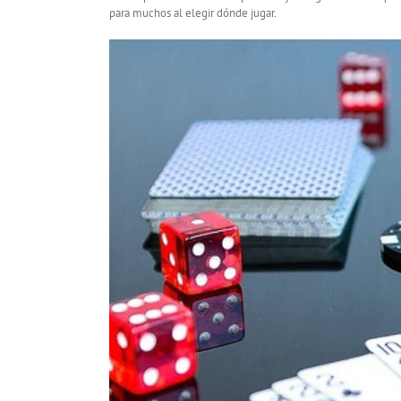
para muchos al elegir dónde jugar.