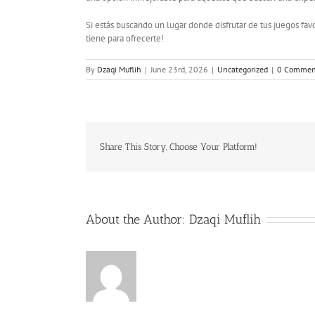
Si estás buscando un lugar donde disfrutar de tus juegos fav
tiene para ofrecerte!
By
Dzaqi Muflih
|
June 23rd, 2026
|
Uncategorized
|
0 Commen
Share This Story, Choose Your Platform!
About the Author:
Dzaqi Muflih