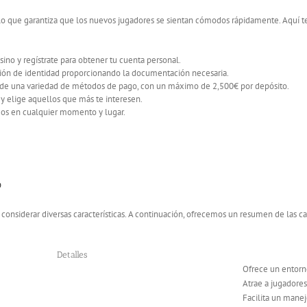
llo que garantiza que los nuevos jugadores se sientan cómodos rápidamente. Aquí t
sino y regístrate para obtener tu cuenta personal.
ión de identidad proporcionando la documentación necesaria.
de una variedad de métodos de pago, con un máximo de 2,500€ por depósito.
y elige aquellos que más te interesen.
gos en cualquier momento y lugar.
o
 considerar diversas características. A continuación, ofrecemos un resumen de las c
Detalles
Ofrece un entorn
Atrae a jugadore
Facilita un manej