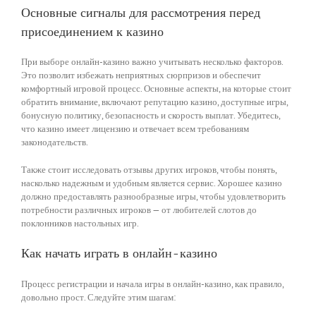
Основные сигналы для рассмотрения перед
присоединением к казино
При выборе онлайн-казино важно учитывать несколько факторов.
Это позволит избежать неприятных сюрпризов и обеспечит
комфортный игровой процесс. Основные аспекты, на которые стоит
обратить внимание, включают репутацию казино, доступные игры,
бонусную политику, безопасность и скорость выплат. Убедитесь,
что казино имеет лицензию и отвечает всем требованиям
законодательств.
Также стоит исследовать отзывы других игроков, чтобы понять,
насколько надежным и удобным является сервис. Хорошее казино
должно предоставлять разнообразные игры, чтобы удовлетворить
потребности различных игроков — от любителей слотов до
поклонников настольных игр.
Как начать играть в онлайн-казино
Процесс регистрации и начала игры в онлайн-казино, как правило,
довольно прост. Следуйте этим шагам: