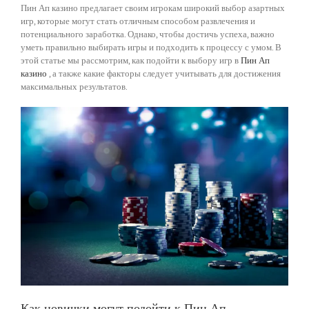
Пин Ап казино предлагает своим игрокам широкий выбор азартных
игр, которые могут стать отличным способом развлечения и
потенциального заработка. Однако, чтобы достичь успеха, важно
уметь правильно выбирать игры и подходить к процессу с умом. В
этой статье мы рассмотрим, как подойти к выбору игр в
Пин Ап
казино
, а также какие факторы следует учитывать для достижения
максимальных результатов.
Как новички могут подойти к Пин Ап