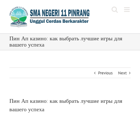
Skip
to
content
Пин Ап казино: как выбрать лучшие игры для
вашего успеха
Previous
Next
Пин Ап казино: как выбрать лучшие игры для
вашего успеха