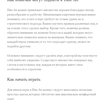
Пин Ап казино привлекает множество игроков благодаря своему
разнообразию и удобству. Начинающим азартным игрокам важно
понимать, что успех в игре требует не только удачи, но и
стратегического подхода. Важно изучить правила различных игр, и
на основе этого сделать выбор. Кроме того, новички должны
обратить внимание на наличие бонусов и акций, которые могут
значительно повысить шансы на выигрыш. Важно помнить, что
каждый игрок уникален, и то, что подходит одному, может не
подойти другому.
Основное внимание следует уделить игре, в которой вы чувствуете
себя наиболее уверенно. Существует множество покерных игр,
слотов и настольных игр, каждая из которых имеет свои
особенности и стратегии.
Как начать играть
Для начала игры в Пин Ап казино следует выполнить несколько
простых шагов, которые обеспечат вам максимально комфортный
опыт.