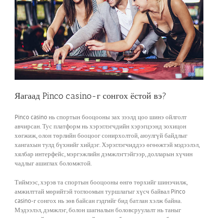
Яагаад Pinco casino-г сонгох ёстой вэ?
Pinco casino нь спортын бооцооны зах зээлд цоо шинэ ойлголт
авчирсан. Тус платформ нь хэрэглэгчдийн хэрэгцээнд зохицон
хөгжиж, олон төрлийн бооцоог сонирхолтой, аюулгүй байдлыг
хангахын тулд бүхнийг хийдэг. Хэрэглэгчиддээ өгөөжтэй мэдээлэл,
хялбар интерфейс, мэргэжлийн дэмжлэгтэйгээр, долларын хүчин
чадлыг ашиглах боломжтой.
Тиймээс, хэрэв та спортын бооцооны өнгө төрхийг шинэчилж,
амжилттай мөрийтэй тоглоомын туршлагыг хүсч байвал Pinco
casino-г сонгох нь зөв байсан гэдгийг бид батлан хэлж байна.
Мэдээлэл, дэмжлэг, болон шагналын боловсруулалт нь таныг