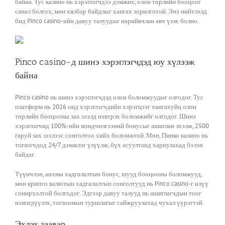
байна. Тус казино нь хэрэглэгчдээ дэмжих, олон төрлийн бооцоог
санал болгох, мөн хялбар байдлыг хангах зорилготой. Энэ нийтлэлд
бид Pinco casino-ийн давуу талуудыг нарийвчлан авч үзэх болно.
Pinco casino-д шинэ хэрэглэгчдэд юу хүлээж
байна
Pinco casino нь шинэ хэрэглэгчдэд олон боломжуудыг олгодог. Тус
платформ нь 2026 онд хэрэглэгчдийн хэрэгцээг хангахуйц олон
төрлийн бооцооны зах зээлд нэвтрэх боломжийг олгодог. Шинэ
хэрэглэгчид 100%-ийн мэндчилгээний бонусыг ашиглан эхэлж, 2500
гаруй зах зээлээс сонголтоо хийх боломжтой. Мөн, Пинко казино нь
тоглогчдод 24/7 дэмжлэг үзүүлж, бүх асуултанд хариулахад бэлэн
байдаг.
Түүнчлэн, анхны хадгалалтын бонус, шууд бооцооны боломжууд,
мөн крипто валютын хадгалалтын сонголтууд нь Pinco casino-г илүү
сонирхолтой болгодог. Эдгээр давуу талууд нь ашиглагчдын тоог
нэмэгдүүлэх, тоглоомын туршлагыг сайжруулахад чухал үүрэгтэй.
Эхлэх заавар