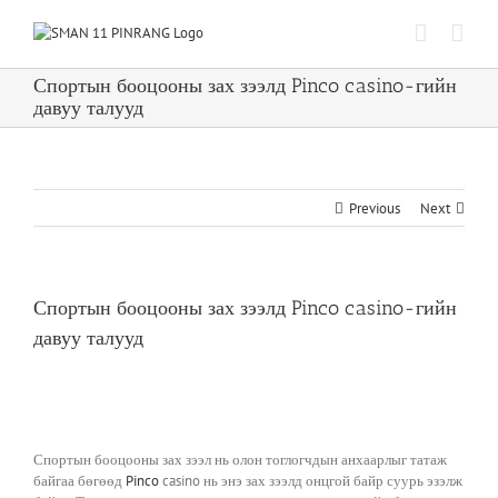
Skip
to
content
Спортын бооцооны зах зээлд Pinco casino-гийн
давуу талууд
Previous
Next
Спортын бооцооны зах зээлд Pinco casino-гийн
давуу талууд
Спортын бооцооны зах зээл нь олон тоглогчдын анхаарлыг татаж
байгаа бөгөөд
Pinco
casino нь энэ зах зээлд онцгой байр суурь эзэлж