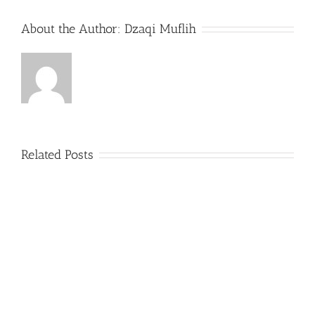
About the Author:
Dzaqi Muflih
Related Posts