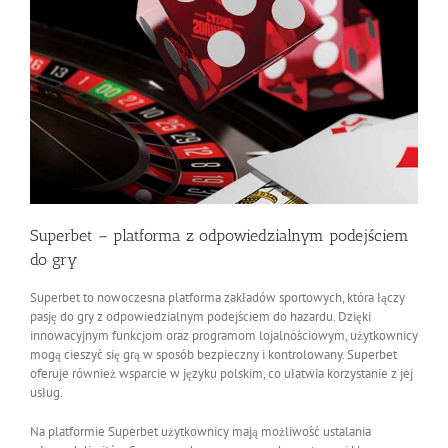
Superbet – platforma z odpowiedzialnym podejściem
do gry
Superbet to nowoczesna platforma zakładów sportowych, która łączy
pasję do gry z odpowiedzialnym podejściem do hazardu. Dzięki
innowacyjnym funkcjom oraz programom lojalnościowym, użytkownicy
mogą cieszyć się grą w sposób bezpieczny i kontrolowany. Superbet
oferuje również wsparcie w języku polskim, co ułatwia korzystanie z jej
usług.
Na platformie Superbet użytkownicy mają możliwość ustalania