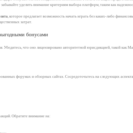
 забывайте уделить внимание критериям выбора платформ, таким как надежност
озита
, которое предлагает возможность начать играть без каких-либо финансо
щественных затрат.
 выгодными бонусами
я. Убедитесь, что оно лицензировано авторитетной юрисдикцией, такой как М
рованных форумах и обзорных сайтах. Сосредоточьтесь на следующих аспекта
акций. Обратите внимание на: