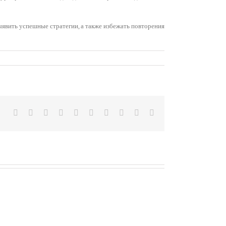
ыявить успешные стратегии, а также избежать повторения
Facebook
Twitter
LinkedIn
Reddit
Whatsapp
Google+
Tumblr
Pinterest
Vk
Email