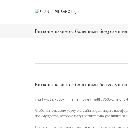
Skip
to
content
Биткоин казино с большими бонусами на 
Биткоин казино с большими бонусами на 
img { width: 750px; } iframe.movie { width: 750px; height: 
Чтобы начать свою удачу в онлайн-играх, ищите платфо
преимущества, которые могут значительно увеличить ва
Проверенные площадки выделяются среди множества благ