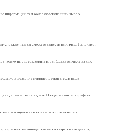
ьше информации, тем более обоснованный выбор.
мму, прежде чем вы сможете вывести выигрыш. Например,
 только на определенные игры. Оцените, какие из них
олл, но и позволит меньше потерять, если ваша
 дней до нескольких недель. Придерживайтесь графика
зволит вам оценить свои шансы и привыкнуть к
рниры или олимпиады, где можно заработать деньги,