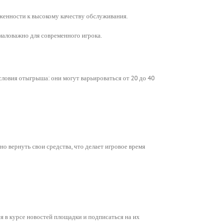
рженности к высокому качеству обслуживания.
маловажно для современного игрока.
ловия отыгрыша: они могут варьироваться от 20 до 40
о вернуть свои средства, что делает игровое время
 в курсе новостей площадки и подписаться на их