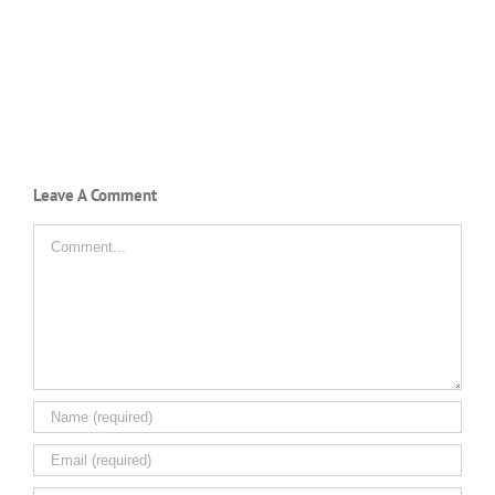
Leave A Comment
Comment
SMAN 11 PINRANG
Jl. Ir. H. Juanda No. 7 Pinrang
0421-3922455
info@sman11pinrang.sch.id
sman11unggulanpinrang@gmail.com
Senin - Jumat : 07:00 - 16:00