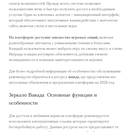
спектр возможностей. Прежде всего, система позволяет
пользователям легко и быстро получить доступ к необходимым
услугам. Один из ключевых аспектов – инновационный интерфейс,
который обеспечивает интуитивное взаимодействие с контентом
сайта, включая слоты и настольные игры.
На платформе доступно множество игровых опций,
включая
разнообразные автоматы с уникальными темами и бонусами.
Каждый пользователь может выбрать игру по своему вкусу и стилю.
Награды и акции регулярно обновляются, добавляя элемент
неожиданности и повышая заинтересованность игроков.
Для более подробной информации об особенностях обслуживания
рекомендуем обратиться к ресурсу
вавада
, где представлены все
актуальные обновления и предложения платформы на 2026 год.
Зеркало Вавада: Основные функции и
особенности
Для доступа к любимым играм на платформе рекомендуется
использовать альтернативные ссылки, которые гарантируют
бесперебойную работу. Данные ресурсы часто предоставляют те