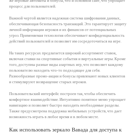
же игровые автоматы и бонусы, что и основной сайт, что упрощает
процесс для пользователей.
Важной чертой является надежная система шифрования данных,
обеспечивающая безопасность транзакций. Это гарантирует защиту
личной информации игроков и их финансов от потенциальных
угроз. Применяемая технология обеспечивает конфиденциальность
действий пользователей и позволяет им сосредоточиться на игре.
На таких ресурсах предлагается широкий ассортимент ставок,
включая ставки на спортивные события и виртуальные игры. Кроме
того, доступны разные виды азартных игр, что позволяет каждому
пользователю находить что-то подходящее для себя.
Разнообразные промо-акции и бонусы привлекают новых клиентов
и стимулируют возвращение старых игроков.
Пользовательский интерфейс построен так, чтобы обеспечить
комфортное взаимодействие. Интуитивно понятное меню упрощает
навигацию и позволяет быстро находить необходимые разделы.
Также предусмотрена поддержка мобильных устройств, что дает
возможность играть в любое время и в любом месте.
Как использовать зеркало Вавада для доступа к