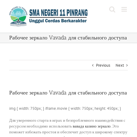
Skip
to
content
Рабочее зеркало Vavada для стабильного доступа
Previous
Next
Рабочее зеркало Vavada для стабильного доступа
img { width: 750px; } iframe.movie { width: 750px; height: 450px; }
Для уверенного старта в играх и безпроблемного взаимодействия с
ресурсом необходимо использовать
вавада казино зеркало
. Это
поможет избежать простоя и обеспечит доступ к широкому спектру