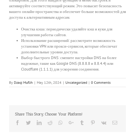
блокировок. Для этого найдите функцию в меню настроек и
активируйте соответствующий режим. Это повысит безопасность
вашего онлайн-пространства и обеспечит больше возможностей для
доступа к альтернативным адресам.
Очистка кэша: периодически удаляйте кэш и куки для
улучшения работы сайтов.
Использование расширений: рассмотрите возможность
установки VPN или прокси-сервисов, которые обеспечат
дополнительные уровни доступа.
Выбор быстрого DNS: смените настройки DNS на более
надежные, такие как Google DNS (8.8.8.8 и 8.8.4.4) или
Cloudflare (1.1.1.1) для ускорения соединения.
By
Dzaqi Muflih
|
May 12th, 2024
|
Uncategorized
|
0 Comments
Share This Story, Choose Your Platform!
Facebook
Twitter
LinkedIn
Reddit
Whatsapp
Google+
Tumblr
Pinterest
Vk
Email