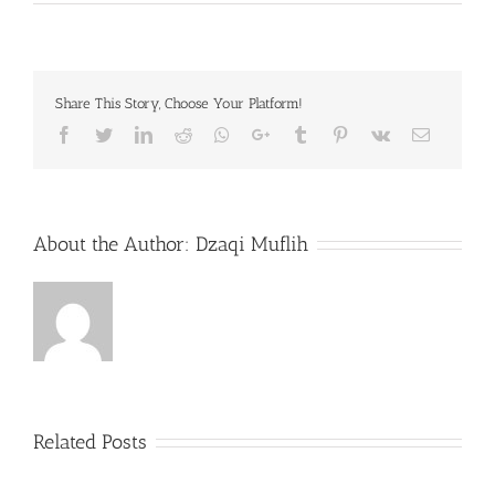
Share This Story, Choose Your Platform!
Facebook
Twitter
LinkedIn
Reddit
Whatsapp
Google+
Tumblr
Pinterest
Vk
Email
About the Author:
Dzaqi Muflih
Related Posts