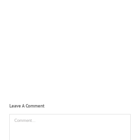
Leave A Comment
Comment
SMAN 11 PINRANG