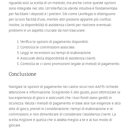
riguarda solo la scelta di un metodo, ma anche come queste opzioni
sono integrate nel sito. Un’interfaccia utente intuitiva è fondamentale
per facilitare i depositi e i prelievi. Siti come LeoVegas si distinguono
per la loro facilità d’uso, mentre altri possono apparire più confusi.
Inoltre, la disponibilità di assistenza clienti per risolvere eventuali
problemi è un aspetto cruciale da non trascurare.
Verifica le opzioni di pagamento disponibili.
Controlla le commissioni associate.
Leggi le recensioni sui tempi di elaborazione.
Assicurati della disponibilità di assistenza clienti.
Controlla se ci sono promozioni legate ai metodi di pagamento.
Conclusione
Navigare le opzioni di pagamento nei casino sicuri non AAMS richiede
attenzione e informazione. Scegliendo il sito giusto, puoi ottimizzare la
tua esperienza di gioco e assicurarti che i tuoi fondi siano gestiti in
sicurezza. Valuta i metodi di pagamento in base alle tue esigenze e allo
stile di gioco, prendi in considerazione i tempi di elaborazione e le
commissioni, e non dimenticare di considerare l’assistenza clienti. La
scelta migliore è quella che si adatta meglio a te e al tuo modo di
giocare.