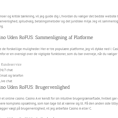
noer og kritisk tænkning, vil jeg guide dig i, hvordan du vælger det bedste website 
ugervenlighed, spiludvalg, betalingsmetoder og det juridiske miljø. Jeg vil sammenli
ng.
sino Uden RoFUS: Sammenligning af Platforme
 de forskellige muligheder. Her er tre populære platforme, jeg vil dykke ned i: Casi
nfor er en oversigt over de vigtigste funktioner, som du bør overveje, når du vælger 
Kundeservice
24/7 chat
Email og telefon
Live chat
sino Uden RoFUS: Brugervenlighed
t online casino. Casino A er kendt for sin intuitive brugergrænseflade, hvilket gør
t mere kompleks opsætning, som kan tage tid at vænne sig til. På den anden side t
lægger vægt på brugervenlighed, vil jeg anbefale Casino A eller C.