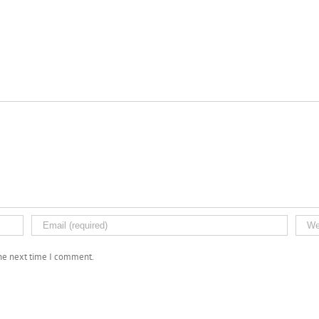
SMAN 11 PINRANG
Jl. Ir. H. Juanda No. 7 Pinrang
0421-3922455
info@sman11pinrang.sch.id
sman11unggulanpinrang@g
the next time I comment.
Senin - Jumat : 07:00 - 16:00