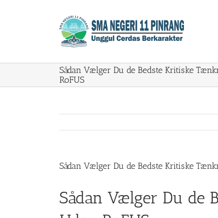
Skip
to
content
Sådan Vælger Du de Bedste Kritiske Tænk
RoFUS
Sådan Vælger Du de Bedste Kritiske Tænk
Sådan Vælger Du de Be