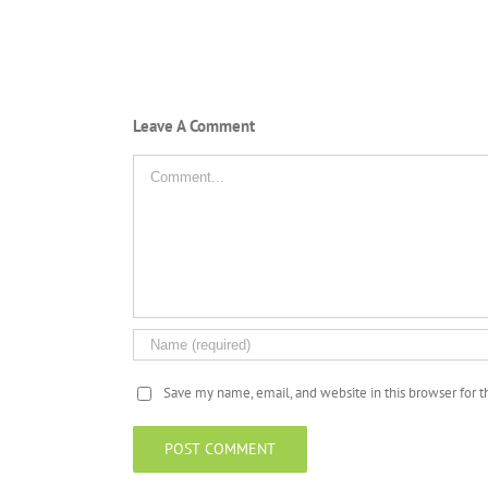
Leave A Comment
Comment
Save my name, email, and website in this browser for 