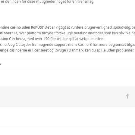
r, er der inden for disse muligheder noget for enhver smag.
t online casino uden RoFUS?
Det er vigtigt at vurdere brugervenlighed, spiludvalg, 
asinoer?
Ja, hver platform tilbyder forskellige betalingsmetoder, som kan påvirke ha
sino C er bedst, med over 150 forskellige spil at vælge imellem.
sino A og C tilbyder fremragende support, mens Casino B har mere begrænset tilg
længe casinoerne er licenseret og lovlige i Danmark, kan du spille uden problemer.
s
Fa