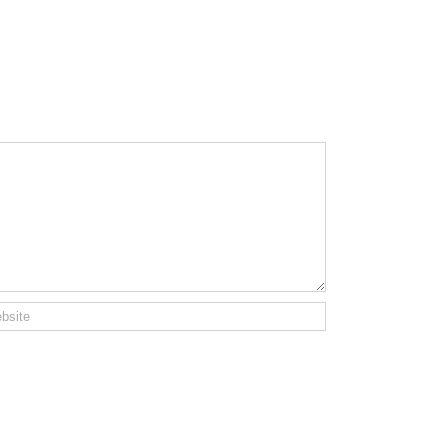
mail.com