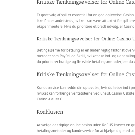
Kritiske Tænkningsøvelser for Online Ca
Et godt valg af spil er essentiel for en god oplevelse. Casino
ikke findes andetsteds, hvilket kan være attraktivt for spille
eksperimentere. Hvis du prioritere et bredt udvalg, er Casin
Kritiske Tænkningsøvelser for Online Casino
Betingelserne for betaling er en anden vigtig faktor at over
metoder som PayPal og Skrill, hvilket gør ind- og udbetaling 
du prioriterer hurtige og fleksible betalingsmetoder, bør du
Kritiske Tænkningsøvelser for Online Ca
Kundeservice kan redde din oplevelse, hvis du løber ind i pro
hvilket kan forlænge ventetiderne ved uheld. Casino C skille
Casino A eller C.
Konklusion
At vælge det rigtige online casino uden RoFUS kræver en gr
betalingsmetoder og kundeservice for at hjælpe dig med at tr