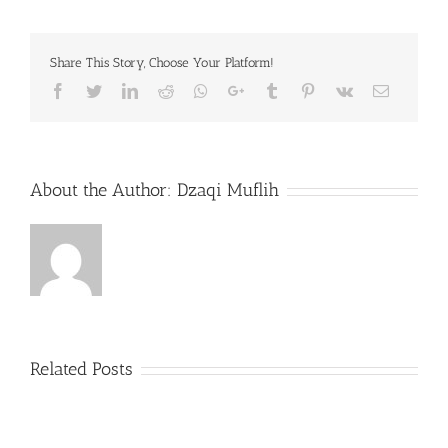
Share This Story, Choose Your Platform!
Facebook
Twitter
LinkedIn
Reddit
Whatsapp
Google+
Tumblr
Pinterest
Vk
Email
About the Author:
Dzaqi Muflih
Related Posts