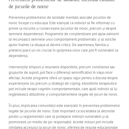
de jocurile de noroc
Prevenirea problemelor de sănătate mentală asociate jocurilor de
noroc începe cu educația. Este esențial ca indivizii să fie informați cu
privire la riscurile și consecințele jocurilor de noroc, precum și despre
semnele dependenței. Programele de conștientizare pot ajuta oamenii
să recunoască semnele unui comportament problematic și să solicite
ajutor înainte ca situația să devină critică. De asemenea, familia și
prietenii joacă un rol crucial în sprijinirea celor care pot fi vulnerabili la
dependență.
Intervențiile timpurii și resursele disponibile, precum consilierea sau
grupurile de suport, pot face o diferență semnificativă în viața celor
afectați. Aceste programe oferă un spațiu sigur pentru a discuta despre
experiențele lor, precum și strategii de coping. Abordările terapeutice
pot include terapii cognitiv-comportamentale, care ajută indivizii să își
regândească atitudinile și comportamentele legate de jocuri de noroc.
În plus, implicarea comunității este esențială în prevenirea problemelor
legate de jocurile de noroc. Este important ca societatea să dezvolte
politici și reglementări care să protejeze indivizii vulnerabili și să
promoveze un mediu de joc responsabil. Aceste măsuri pot include
limitarea accesului la jocuri de noroc, oferirea de resurse educaționale