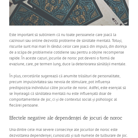
Este important să subliniem că nu toate persoanele care joacă la
cazinouri sau online dezvoltă probleme de sănătate mentală. Totuși,
riscurile sunt mai mari în rândul celor care joacă din impuls, din dorința
de a scăpa de problemele cotidiene sau pentru a obține recompense
rapide. În aceste cazuri, jocurile de noroc pot deveni o formă de
evaziune, care, pe termen lung, duce la deteriorarea sănătății mentale.
În plus, cercetările sugerează că anumite trăsături de personalitate,
precum impulsivitatea sau nevoia de stimulare, pot influența
predispoziția individului către jocurile de noroc. Astfel, este esențial să
se înțeleagă că sănătatea mentală nu este influențată doar de
comportamentele de joc, ci și de contextul social și psihologic al
fiecărei persoane.
Efectele negative ale dependenței de jocuri de noroc
Una dintre cele mai severe consecințe ale jocurilor de noroc este
dezvoltarea dependenței, cunoscută și sub numele de tulburare de joc.