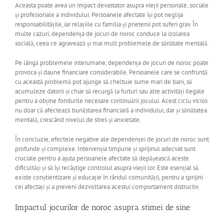
Aceasta poate avea un impact devastator asupra vieții personale, sociale
și profesionale a individului. Persoanele afectate își pot neglija
responsabilitățile, iar relațiile cu familia și prietenii pot suferi grav. În
multe cazuri, dependența de jocuri de noroc conduce la izolarea
socială, ceea ce agravează și mai mult problemele de sănătate mentală.
Pe lângă problemele interumane, dependența de jocuri de noroc poate
provoca și daune financiare considerabile. Persoanele care se confruntă
cu această problemă pot ajunge să cheltuie sume mari de bani, să
acumuleze datorii și chiar să recurgă la furturi sau alte activități ilegale
pentru a obține fondurile necesare continuării jocului. Acest ciclu vicios
nu doar că afectează bunăstarea financiară a individului, dar și sănătatea
mentală, crescând nivelul de stres și anxietate.
În concluzie, efectele negative ale dependenței de jocuri de noroc sunt
profunde și complexe. Intervenția timpurie și sprijinul adecvat sunt
cruciale pentru a ajuta persoanele afectate să depășească aceste
dificultăți și să își recâștige controlul asupra vieții lor. Este esențial să
existe conștientizare și educație în rândul comunității, pentru a sprijini
cei afectați și a preveni dezvoltarea acestui comportament distructiv.
Impactul jocurilor de noroc asupra stimei de sine