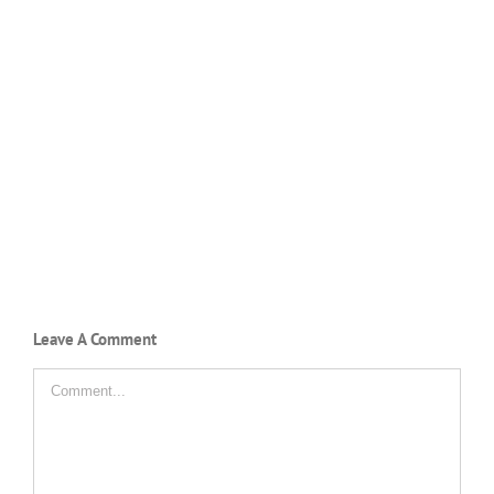
Leave A Comment
Comment
SMAN 11 PINRANG
Jl. Ir. H. Juanda No. 7 Pinrang