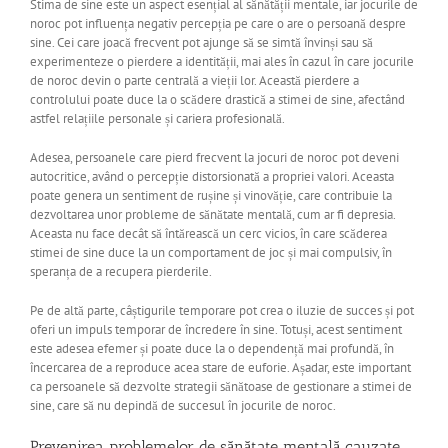
Stima de sine este un aspect esențial al sănătății mentale, iar jocurile de
noroc pot influența negativ percepția pe care o are o persoană despre
sine. Cei care joacă frecvent pot ajunge să se simtă învinși sau să
experimenteze o pierdere a identității, mai ales în cazul în care jocurile
de noroc devin o parte centrală a vieții lor. Această pierdere a
controlului poate duce la o scădere drastică a stimei de sine, afectând
astfel relațiile personale și cariera profesională.
Adesea, persoanele care pierd frecvent la jocuri de noroc pot deveni
autocritice, având o percepție distorsionată a propriei valori. Aceasta
poate genera un sentiment de rușine și vinovăție, care contribuie la
dezvoltarea unor probleme de sănătate mentală, cum ar fi depresia.
Aceasta nu face decât să întărească un cerc vicios, în care scăderea
stimei de sine duce la un comportament de joc și mai compulsiv, în
speranța de a recupera pierderile.
Pe de altă parte, câștigurile temporare pot crea o iluzie de succes și pot
oferi un impuls temporar de încredere în sine. Totuși, acest sentiment
este adesea efemer și poate duce la o dependență mai profundă, în
încercarea de a reproduce acea stare de euforie. Așadar, este important
ca persoanele să dezvolte strategii sănătoase de gestionare a stimei de
sine, care să nu depindă de succesul în jocurile de noroc.
Prevenirea problemelor de sănătate mentală cauzate