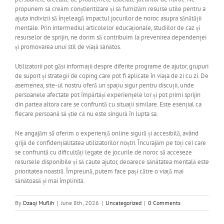
propunem să creăm conștientizare și să furnizăm resurse utile pentru a
ajuta indivizii să înțeleagă impactul jocurilor de noroc asupra sănătății
mentale. Prin intermediul articolelor educaționale, studiilor de caz și
resurselor de sprijin, ne dorim să contribuim la prevenirea dependenței
și promovarea unui stil de viață sănătos.
Utilizatorii pot găsi informații despre diferite programe de ajutor, grupuri
de suport și strategii de coping care pot fi aplicate în viața de zi cu zi. De
asemenea, site-ul nostru oferă un spațiu sigur pentru discuții, unde
persoanele afectate pot împărtăși experiențele lor și pot primi sprijin
din partea altora care se confruntă cu situații similare. Este esențial ca
fiecare persoană să știe că nu este singură în lupta sa.
Ne angajăm să oferim o experiență online sigură și accesibilă, având
grijă de confidențialitatea utilizatorilor noștri. Încurajăm pe toți cei care
se confruntă cu dificultăți legate de jocurile de noroc să acceseze
resursele disponibile și să caute ajutor, deoarece sănătatea mentală este
prioritatea noastră. Împreună, putem face pași către o viață mai
sănătoasă și mai împlinită.
By
Dzaqi Muflih
|
June 8th, 2026
|
Uncategorized
|
0 Comments