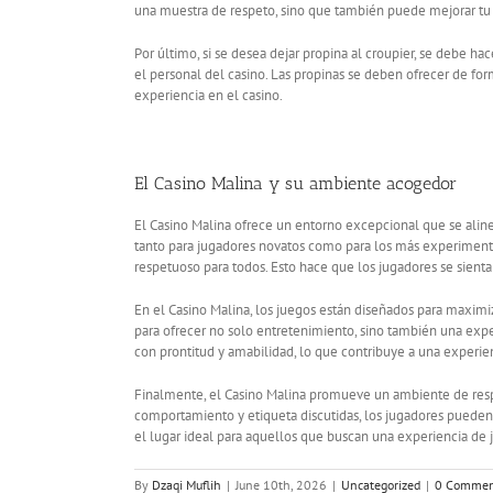
una muestra de respeto, sino que también puede mejorar tu
Por último, si se desea dejar propina al croupier, se debe h
el personal del casino. Las propinas se deben ofrecer de fo
experiencia en el casino.
El Casino Malina y su ambiente acogedor
El Casino Malina ofrece un entorno excepcional que se aline
tanto para jugadores novatos como para los más experimentad
respetuoso para todos. Esto hace que los jugadores se sie
En el Casino Malina, los juegos están diseñados para maxim
para ofrecer no solo entretenimiento, sino también una expe
con prontitud y amabilidad, lo que contribuye a una experien
Finalmente, el Casino Malina promueve un ambiente de respet
comportamiento y etiqueta discutidas, los jugadores pueden 
el lugar ideal para aquellos que buscan una experiencia d
By
Dzaqi Muflih
|
June 10th, 2026
|
Uncategorized
|
0 Commen