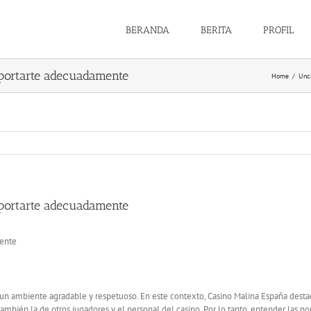
BERANDA
BERITA
PROFIL
mportarte adecuadamente
Home
/
Unc
mportarte adecuadamente
mente
ear un ambiente agradable y respetuoso. En este contexto, Casino Malina España de
ambién la de otros jugadores y el personal del casino. Por lo tanto, entender las n