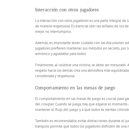
Interacción con otros jugadores
La interacción con otros jugadores es una parte integral de
de manera respetuosa. Es esencial leer las señales de los de
mejor no interrumpirlo.
Además, es importante tener cuidado con las discusiones sob
jugadores prefieren mantener sus métodos en secreto, por l
armónico y agradable para todos.
Finalmente, al celebrar una victoria, se debe ser mesurado.
respeto hacia los demás crea una atmósfera más equilibrada,
considerada y respetuosa.
Comportamiento en las mesas de juego
El comportamiento en las mesas de juego es crucial para gara
del croupier. Cuando se juega, hay que esperar el momento 
mantener el flujo del juego y a que todos se sientan cómod
También es recomendable evitar distracciones durante el jue
tranquilo permite que todos los jugadores disfruten de una m