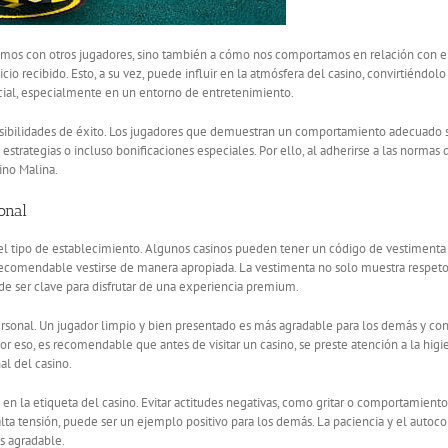
uamos con otros jugadores, sino también a cómo nos comportamos en relación con el 
io recibido. Esto, a su vez, puede influir en la atmósfera del casino, convirtiéndolo
ocial, especialmente en un entorno de entretenimiento.
sibilidades de éxito. Los jugadores que demuestran un comportamiento adecuado 
strategias o incluso bonificaciones especiales. Por ello, al adherirse a las normas 
ino Malina.
onal
el tipo de establecimiento. Algunos casinos pueden tener un código de vestimenta 
ecomendable vestirse de manera apropiada. La vestimenta no solo muestra respeto h
de ser clave para disfrutar de una experiencia premium.
rsonal. Un jugador limpio y bien presentado es más agradable para los demás y con
r eso, es recomendable que antes de visitar un casino, se preste atención a la higi
al del casino.
 la etiqueta del casino. Evitar actitudes negativas, como gritar o comportamientos
ta tensión, puede ser un ejemplo positivo para los demás. La paciencia y el autocont
s agradable.