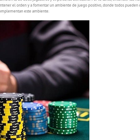
tener el orden y a fomentar un ambiente de juego positivo, donde todos pueden di
complementan este ambiente.