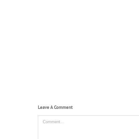
Leave A Comment
Comment