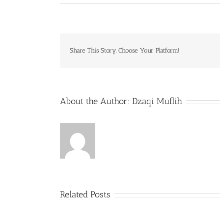
Share This Story, Choose Your Platform!
About the Author:
Dzaqi Muflih
Related Posts