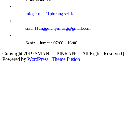
info@sman11pinrang.sch.id
sman11unggulanpinrang@gmail.com
Senin - Jumat : 07:00 - 16:00
Copyright 2019 SMAN 11 PINRANG | All Rights Reserved |
Powered by
WordPress
|
Theme Fusion