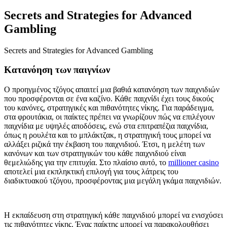
Secrets and Strategies for Advanced
Gambling
Secrets and Strategies for Advanced Gambling
Κατανόηση των παιγνίων
Ο προηγμένος τζόγος απαιτεί μια βαθιά κατανόηση των παιχνιδιών
που προσφέρονται σε ένα καζίνο. Κάθε παιχνίδι έχει τους δικούς
του κανόνες, στρατηγικές και πιθανότητες νίκης. Για παράδειγμα,
στα φρουτάκια, οι παίκτες πρέπει να γνωρίζουν πώς να επιλέγουν
παιχνίδια με υψηλές αποδόσεις, ενώ στα επιτραπέζια παιχνίδια,
όπως η ρουλέτα και το μπλάκτζακ, η στρατηγική τους μπορεί να
αλλάξει ριζικά την έκβαση του παιχνιδιού. Έτσι, η μελέτη των
κανόνων και των στρατηγικών του κάθε παιχνιδιού είναι
θεμελιώδης για την επιτυχία. Στο πλαίσιο αυτό, το
millioner casino
αποτελεί μια εκπληκτική επιλογή για τους λάτρεις του
διαδικτυακού τζόγου, προσφέροντας μια μεγάλη γκάμα παιχνιδιών.
Η εκπαίδευση στη στρατηγική κάθε παιχνιδιού μπορεί να ενισχύσει
τις πιθανότητες νίκης. Ένας παίκτης μπορεί να παρακολουθήσει