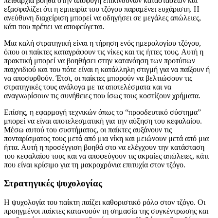
πειθαρχία βοηθά στην αποφυγή επικίνδυνων καταστάσεων και
εξασφαλίζει ότι η εμπειρία του τζόγου παραμένει ευχάριστη. Η
ανεύθυνη διαχείριση μπορεί να οδηγήσει σε μεγάλες απώλειες,
κάτι που πρέπει να αποφεύγεται.
Μια καλή στρατηγική είναι η τήρηση ενός ημερολογίου τζόγου,
όπου οι παίκτες καταγράφουν τις νίκες και τις ήττες τους. Αυτή η
πρακτική μπορεί να βοηθήσει στην κατανόηση των προτύπων
παιχνιδιού και του πότε είναι η κατάλληλη στιγμή για να παίξουν ή
να αποσυρθούν. Έτσι, οι παίκτες μπορούν να βελτιώσουν τις
στρατηγικές τους ανάλογα με τα αποτελέσματα και να
αναγνωρίσουν τις συνήθειες που ίσως τους κοστίζουν χρήματα.
Επίσης, η εφαρμογή τεχνικών όπως το “προοδευτικό σύστημα”
μπορεί να είναι αποτελεσματική για την αύξηση του κεφαλαίου.
Μέσω αυτού του συστήματος, οι παίκτες αυξάνουν τις
πονταρίσματος τους μετά από μια νίκη και μειώνουν μετά από μια
ήττα. Αυτή η προσέγγιση βοηθά στο να ελέγχουν την κατάσταση
του κεφαλαίου τους και να αποφεύγουν τις ακραίες απώλειες, κάτι
που είναι κρίσιμο για τη μακροχρόνια επιτυχία στον τζόγο.
Στρατηγικές ψυχολογίας
Η ψυχολογία του παίκτη παίζει καθοριστικό ρόλο στον τζόγο. Οι
προηγμένοι παίκτες κατανοούν τη σημασία της συγκέντρωσης και