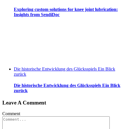
Exploring custom solutions for knee joint lubrication:
Insights from SendiDoc
Die historische Entwicklung des Glücksspiels Ein Blick
zurück
Die historische Entwicklung des Glücksspiels Ein Blick
zurück
Leave A Comment
Comment