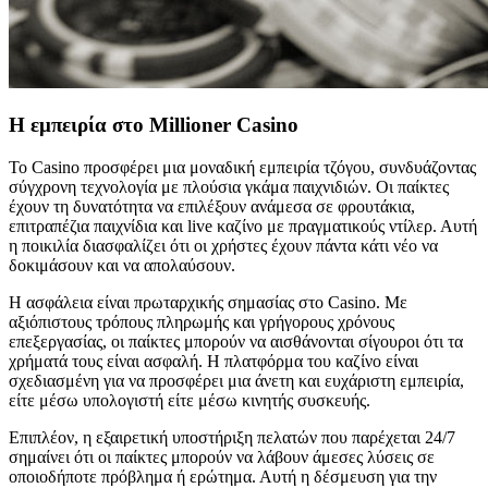
Η εμπειρία στο Millioner Casino
Το Casino προσφέρει μια μοναδική εμπειρία τζόγου, συνδυάζοντας
σύγχρονη τεχνολογία με πλούσια γκάμα παιχνιδιών. Οι παίκτες
έχουν τη δυνατότητα να επιλέξουν ανάμεσα σε φρουτάκια,
επιτραπέζια παιχνίδια και live καζίνο με πραγματικούς ντίλερ. Αυτή
η ποικιλία διασφαλίζει ότι οι χρήστες έχουν πάντα κάτι νέο να
δοκιμάσουν και να απολαύσουν.
Η ασφάλεια είναι πρωταρχικής σημασίας στο Casino. Με
αξιόπιστους τρόπους πληρωμής και γρήγορους χρόνους
επεξεργασίας, οι παίκτες μπορούν να αισθάνονται σίγουροι ότι τα
χρήματά τους είναι ασφαλή. Η πλατφόρμα του καζίνο είναι
σχεδιασμένη για να προσφέρει μια άνετη και ευχάριστη εμπειρία,
είτε μέσω υπολογιστή είτε μέσω κινητής συσκευής.
Επιπλέον, η εξαιρετική υποστήριξη πελατών που παρέχεται 24/7
σημαίνει ότι οι παίκτες μπορούν να λάβουν άμεσες λύσεις σε
οποιοδήποτε πρόβλημα ή ερώτημα. Αυτή η δέσμευση για την