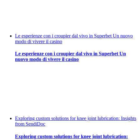
Le esperienze con i croupier dal vivo in Superbet Un nuovo
modo di vivere il casino
Le esperienze con i croupier dal vivo in Superbet Un
nuovo modo di vivere il casino
Exploring custom solutions for knee joint lubrication: Insights
from SendiDoc
Exploring custom solutions for knee joint lubrication: