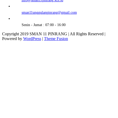
info@sman11pinrang.sch.id
sman11unggulanpinrang@gmail.com
Senin - Jumat : 07:00 - 16:00
Copyright 2019 SMAN 11 PINRANG | All Rights Reserved |
Powered by
WordPress
|
Theme Fusion