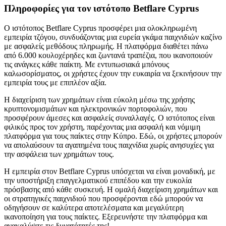
Πληροφορίες για τον ιστότοπο Betflare Cyprus
Ο ιστότοπος Betflare Cyprus προσφέρει μια ολοκληρωμένη
εμπειρία τζόγου, συνδυάζοντας μια ευρεία γκάμα παιχνιδιών καζίνο
με ασφαλείς μεθόδους πληρωμής. Η πλατφόρμα διαθέτει πάνω
από 6.000 κουλοχέρηδες και ζωντανά τραπέζια, που ικανοποιούν
τις ανάγκες κάθε παίκτη. Με εντυπωσιακά μπόνους
καλωσορίσματος, οι χρήστες έχουν την ευκαιρία να ξεκινήσουν την
εμπειρία τους με επιπλέον αξία.
Η διαχείριση των χρημάτων είναι εύκολη μέσω της χρήσης
κρυπτονομισμάτων και ηλεκτρονικών πορτοφολιών, που
προσφέρουν άμεσες και ασφαλείς συναλλαγές. Ο ιστότοπος είναι
φιλικός προς τον χρήστη, παρέχοντας μια ασφαλή και νόμιμη
πλατφόρμα για τους παίκτες στην Κύπρο. Εδώ, οι χρήστες μπορούν
να απολαύσουν τα αγαπημένα τους παιχνίδια χωρίς ανησυχίες για
την ασφάλεια των χρημάτων τους.
Η εμπειρία στον Betflare Cyprus υπόσχεται να είναι μοναδική, με
την υποστήριξη επαγγελματικού επιπέδου και την ευκολία
πρόσβασης από κάθε συσκευή. Η ομαλή διαχείριση χρημάτων και
οι στρατηγικές παιχνιδιού που προσφέρονται εδώ μπορούν να
οδηγήσουν σε καλύτερα αποτελέσματα και μεγαλύτερη
ικανοποίηση για τους παίκτες. Εξερευνήστε την πλατφόρμα και
ανακαλύψτε τις δυνατότητές της!