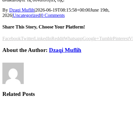
By
Dzaqi Muflih
|
2026-06-19T08:15:58+00:00
June 19th,
2026
|
Uncategorized
|
0 Comments
Share This Story, Choose Your Platform!
Facebook
Twitter
LinkedIn
Reddit
Whatsapp
Google+
Tumblr
Pinterest
V
About the Author:
Dzaqi Muflih
Related Posts