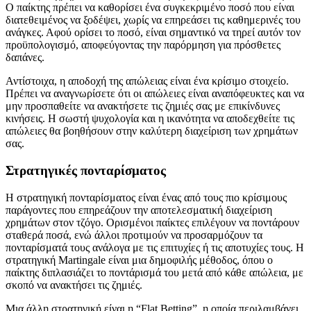
Ο παίκτης πρέπει να καθορίσει ένα συγκεκριμένο ποσό που είναι
διατεθειμένος να ξοδέψει, χωρίς να επηρεάσει τις καθημερινές του
ανάγκες. Αφού ορίσει το ποσό, είναι σημαντικό να τηρεί αυτόν τον
προϋπολογισμό, αποφεύγοντας την παρόρμηση για πρόσθετες
δαπάνες.
Αντίστοιχα, η αποδοχή της απώλειας είναι ένα κρίσιμο στοιχείο.
Πρέπει να αναγνωρίσετε ότι οι απώλειες είναι αναπόφευκτες και να
μην προσπαθείτε να ανακτήσετε τις ζημιές σας με επικίνδυνες
κινήσεις. Η σωστή ψυχολογία και η ικανότητα να αποδεχθείτε τις
απώλειες θα βοηθήσουν στην καλύτερη διαχείριση των χρημάτων
σας.
Στρατηγικές πονταρίσματος
Η στρατηγική πονταρίσματος είναι ένας από τους πιο κρίσιμους
παράγοντες που επηρεάζουν την αποτελεσματική διαχείριση
χρημάτων στον τζόγο. Ορισμένοι παίκτες επιλέγουν να ποντάρουν
σταθερά ποσά, ενώ άλλοι προτιμούν να προσαρμόζουν τα
πονταρίσματά τους ανάλογα με τις επιτυχίες ή τις αποτυχίες τους. Η
στρατηγική Martingale είναι μια δημοφιλής μέθοδος, όπου ο
παίκτης διπλασιάζει το ποντάρισμά του μετά από κάθε απώλεια, με
σκοπό να ανακτήσει τις ζημιές.
Μια άλλη στρατηγική είναι η “Flat Betting”, η οποία περιλαμβάνει