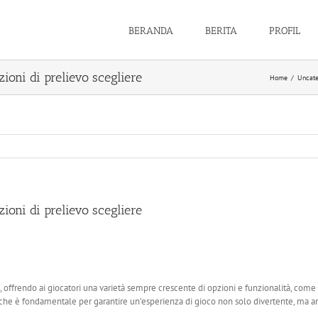
BERANDA
BERITA
PROFIL
ioni di prelievo scegliere
Home
/
Uncate
ioni di prelievo scegliere
 offrendo ai giocatori una varietà sempre crescente di opzioni e funzionalità, come
miche è fondamentale per garantire un’esperienza di gioco non solo divertente, ma 