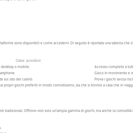
aforme sono disponibili e come accedervi. Di seguito è riportata una tabella che ill
Come accedere
 desktop o mobile.
Accesso completo a tutti
martphone.
Gioco in movimento e in
e sul sito del casinò.
Prova i giochi senza ris
 ai propri giochi preferiti in modo comodissimo, sia che si trovino a casa che in viagg
nò tradizionali. Offrono non solo un’ampia gamma di giochi, ma anche la comodità di 
o.