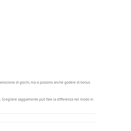
 selezione di giochi, ma si possono anche godere di bonus
ia. Scegliere saggiamente può fare la differenza nel modo in