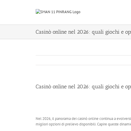
Skip
to
content
Casinò online nel 2026: quali giochi e opz
Casinò online nel 2026: quali giochi e opz
Nel 2026, il panorama dei casinò online continua a evolversi,
migliori opzioni di prelievo disponibili. Capire queste dina