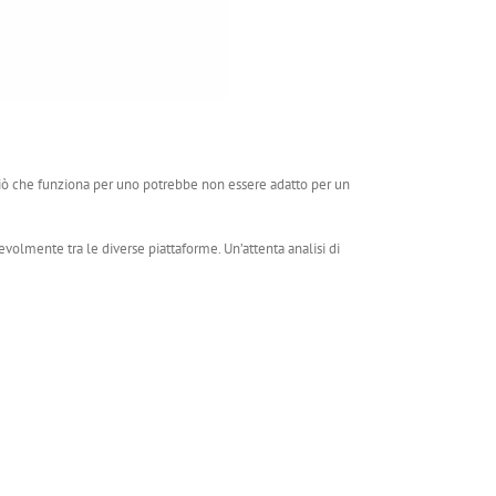
e ciò che funziona per uno potrebbe non essere adatto per un
evolmente tra le diverse piattaforme. Un’attenta analisi di