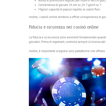
Bonus e promozioni regolari per nuovi e vecchi gioca
Convenienza di giocare 24 ore su 24, 7 giorni su 7.
Migliori capacità di payout rispetto ai casinò fisici.
Inoltre, i casinò online tendono a offrire un’esperienza di gi
Fiducia e sicurezza nei casinò online
La fiducia e la sicurezza sono elementi fondamentali quando s
giocatori. Prima di registrarti, controlla sempre la licenza del
Inoltre, è importante scegliere solo piattaforme che offrano 