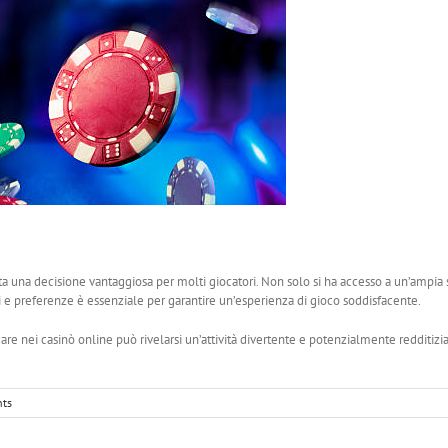
ta una decisione vantaggiosa per molti giocatori. Non solo si ha accesso a un’ampia
gni e preferenze è essenziale per garantire un’esperienza di gioco soddisfacente.
are nei casinò online può rivelarsi un’attività divertente e potenzialmente redditiz
ts