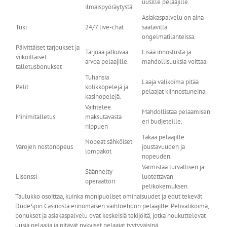
uusille pelaajille.
ilmaispyöräytystä
Asiakaspalvelu on aina
Tuki
24/7 live-chat
saatavilla
ongelmatilanteissa.
Päivittäiset tarjoukset ja
Tarjoaa jatkuvaa
Lisää innostusta ja
viikoittaiset
arvoa pelaajille.
mahdollisuuksia voittaa.
talletusbonukset
Tuhansia
Laaja valikoima pitää
Pelit
kolikkopelejä ja
pelaajat kiinnostuneina.
kasinopelejä.
Vaihtelee
Mahdollistaa pelaamisen
Minimitalletus
maksutavasta
eri budjeteille.
riippuen
Takaa pelaajille
Nopeat sähköiset
Varojen nostonopeus
joustavuuden ja
lompakot
nopeuden.
Varmistaa turvallisen ja
Säännelty
Lisenssi
luotettavan
operaattori
pelikokemuksen.
Taulukko osoittaa, kuinka monipuoliset ominaisuudet ja edut tekevät
DudeSpin Casinosta erinomaisen vaihtoehdon pelaajille. Pelivalikoima,
bonukset ja asiakaspalvelu ovat keskeisiä tekijöitä, jotka houkuttelevat
uusia pelaajia ja pitävät nykyiset pelaajat tyytyväisinä.