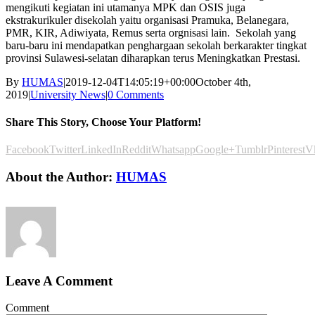
mengikuti kegiatan ini utamanya MPK dan OSIS juga
ekstrakurikuler disekolah yaitu organisasi Pramuka, Belanegara,
PMR, KIR, Adiwiyata, Remus serta orgnisasi lain. Sekolah yang
baru-baru ini mendapatkan penghargaan sekolah berkarakter tingkat
provinsi Sulawesi-selatan diharapkan terus Meningkatkan Prestasi.
By
HUMAS
|
2019-12-04T14:05:19+00:00
October 4th,
2019
|
University News
|
0 Comments
Share This Story, Choose Your Platform!
Facebook
Twitter
LinkedIn
Reddit
Whatsapp
Google+
Tumblr
Pinterest
V
About the Author:
HUMAS
Leave A Comment
Comment