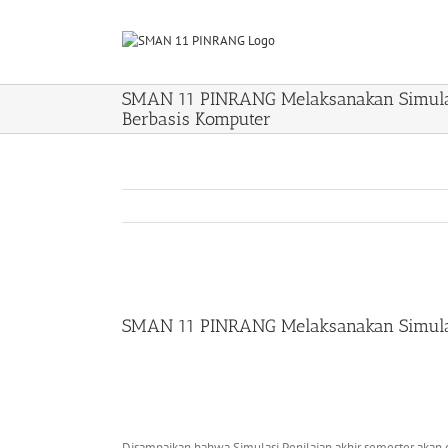
Skip
to
content
SMAN 11 PINRANG Melaksanakan Simulas
Berbasis Komputer
View
Larger
SMAN 11 PINRANG Melaksanakan Simulasi
Image
Disampaikan bahwa Simulasi Penilaian akhir semester akan d