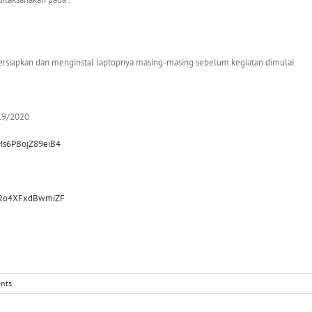
persiapkan dan menginstal laptopnya masing-masing sebelum kegiatan dimulai.
019/2020
Ms6PBojZ89eiB4
9A2o4XFxdBwmiZF
nts