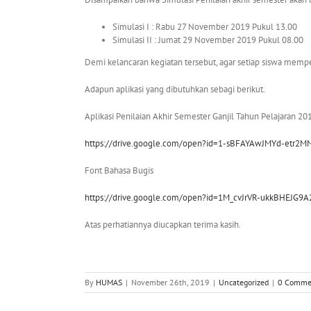
Simulasi I : Rabu 27 November 2019 Pukul 13.00
Simulasi II : Jumat 29 November 2019 Pukul 08.00
Demi kelancaran kegiatan tersebut, agar setiap siswa mem
Adapun aplikasi yang dibutuhkan sebagi berikut.
Aplikasi Penilaian Akhir Semester Ganjil Tahun Pelajaran 2
https://drive.google.com/open?id=1-sBFAYAwJMYd-etr2M
Font Bahasa Bugis
https://drive.google.com/open?id=1M_cvJrVR-ukkBHEJG
Atas perhatiannya diucapkan terima kasih.
By
HUMAS
|
November 26th, 2019
|
Uncategorized
|
0 Comme